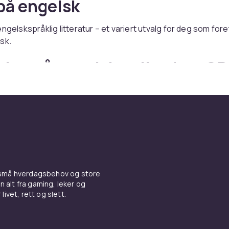
på engelsk
engelskspråklig litteratur – et variert utvalg for deg som for
sk.
øker på engelsk online hos C
er du bøker på engelsk – med rask levering og trygt kjøp.
 små hverdagsbehov og store
n alt fra gaming, leker og
livet, rett og slett.