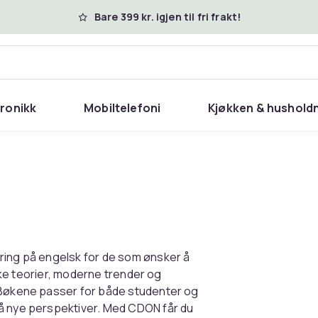
Bare 399 kr. igjen til fri frakt!
tronikk
Mobiltelefoni
Kjøkken & hushold
ring på engelsk for de som ønsker å
iske teorier, moderne trender og
. Bøkene passer for både studenter og
få nye perspektiver. Med CDON får du