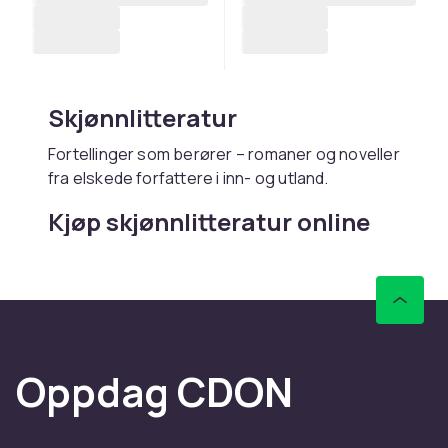
Skjønnlitteratur
Fortellinger som berører – romaner og noveller
fra elskede forfattere i inn- og utland.
Kjøp skjønnlitteratur online
hos CDON
Hos CDON finner du skjønnlitteratur – med rask
levering og trygt kjøp.
Oppdag CDON