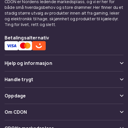
CDON er Nordens ledende markedsplass, og vi er her for
både små hverdagsbehov og store drømmer. Her finner du et
stadig større utvalg av produkter innen alt fra gaming, leker
og elektronikk til hage, skjønnhet og produkter til kjæledyr.
Ting for livet, rett og slett.
Betalingsalternativ
Hjelp og informasjon
Vanlige spørsmål
Handle trygt
Spor pakke
Betaling
Oppdage
Angre & returner her
Levering
Kategorier
Kontakt oss
Om CDON
Vilkår & policy
Varemerker
Om oss
Tilbakekallinger