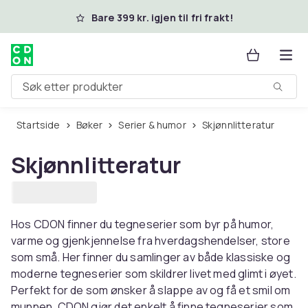
Hopp til hovedinnhold
Bare 399 kr. igjen til fri frakt!
Søk etter produkter
Startside
Bøker
Serier & humor
Skjønnlitteratur
Skjønnlitteratur
Hos CDON finner du tegneserier som byr på humor,
varme og gjenkjennelse fra hverdagshendelser, store
som små. Her finner du samlinger av både klassiske og
moderne tegneserier som skildrer livet med glimt i øyet.
Perfekt for de som ønsker å slappe av og få et smil om
munnen. CDON gjør det enkelt å finne tegneserier som