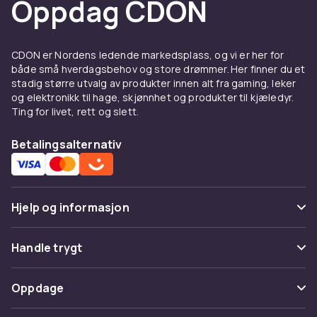
Oppdag CDON
CDON er Nordens ledende markedsplass, og vi er her for
både små hverdagsbehov og store drømmer. Her finner du et
stadig større utvalg av produkter innen alt fra gaming, leker
og elektronikk til hage, skjønnhet og produkter til kjæledyr.
Ting for livet, rett og slett.
Betalingsalternativ
Hjelp og informasjon
Vanlige spørsmål
Handle trygt
Spor pakke
Betaling
Oppdage
Angre & returner her
Levering