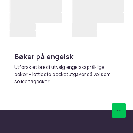
Bøker på engelsk
Utforsk et bredt utvalg engelskspråklige
bøker – lettleste pocketutgaver så vel som
solide fagbøker.
Kjøp bøker på engelsk online
hos CDON
Hos CDON finner du bøker på engelsk – med
rask levering og trygt kjøp.