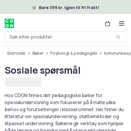
Hopp til hovedinnhold
Bare 399 kr. igjen til fri frakt!
Søk etter produkter
Startside
Bøker
Psykologi & pedagogikk
Kommunikasj
Sosiale spørsmål
Hos CDON finnes det pedagogiske bøker for
spesialundervisning som fokuserer på å møte ulike
behov og forutsetninger i klasserommet. Her finner du
litteratur om spesialundervisning, støttemetoder og
tilpasset undervisning. Bøkene gir verktøy som hjelper
både lærere og foreldre med å skape inkluderende