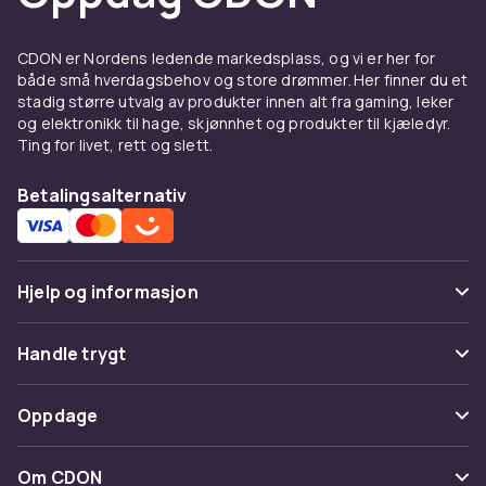
CDON er Nordens ledende markedsplass, og vi er her for
både små hverdagsbehov og store drømmer. Her finner du et
stadig større utvalg av produkter innen alt fra gaming, leker
og elektronikk til hage, skjønnhet og produkter til kjæledyr.
Ting for livet, rett og slett.
Betalingsalternativ
Hjelp og informasjon
Vanlige spørsmål
Handle trygt
Spor pakke
Betaling
Oppdage
Angre & returner her
Levering
Kategorier
Kontakt oss
Om CDON