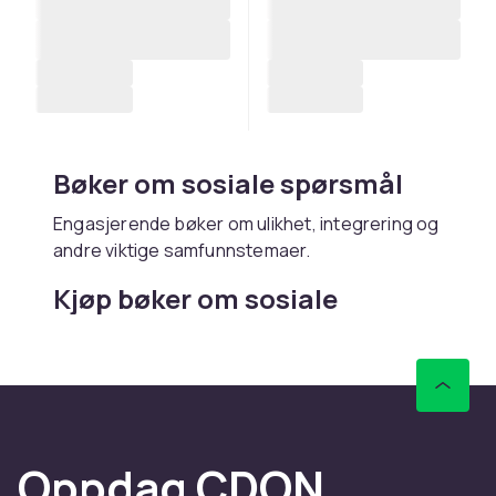
Bøker om sosiale spørsmål
Engasjerende bøker om ulikhet, integrering og
andre viktige samfunnstemaer.
Kjøp bøker om sosiale
spørsmål online hos CDON
Hos CDON finner du bøker om sosiale
spørsmål – med rask levering og trygt kjøp.
Oppdag CDON