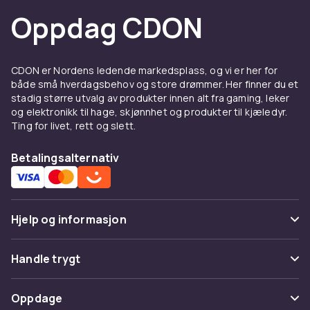
levering og trygt kjøp.
Oppdag CDON
CDON er Nordens ledende markedsplass, og vi er her for
både små hverdagsbehov og store drømmer. Her finner du et
stadig større utvalg av produkter innen alt fra gaming, leker
og elektronikk til hage, skjønnhet og produkter til kjæledyr.
Ting for livet, rett og slett.
Betalingsalternativ
Hjelp og informasjon
Vanlige spørsmål
Handle trygt
Spor pakke
Betaling
Oppdage
Angre & returner her