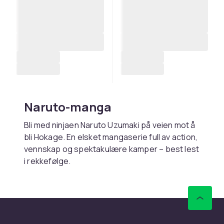
Naruto-manga
Bli med ninjaen Naruto Uzumaki på veien mot å
bli Hokage. En elsket mangaserie full av action,
vennskap og spektakulære kamper – best lest
i rekkefølge.
Kjøp Naruto-manga online
hos CDON
Hos CDON finner du Naruto-manga – med rask