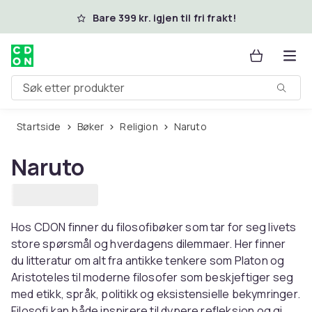
Hopp til hovedinnhold
Bare 399 kr. igjen til fri frakt!
Søk etter produkter
Startside
Bøker
Religion
Naruto
Naruto
Hos CDON finner du filosofibøker som tar for seg livets
store spørsmål og hverdagens dilemmaer. Her finner
du litteratur om alt fra antikke tenkere som Platon og
Aristoteles til moderne filosofer som beskjeftiger seg
med etikk, språk, politikk og eksistensielle bekymringer.
Filosofi kan både inspirere til dypere refleksjon og gi