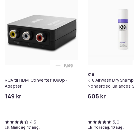
Kjøp
Legg RCA til HDMI Converter 108
K18
RCA til HDMI Converter 1080p -
K18 Airwash Dry Sham
Adapter
Nonaerosol Balances S
Controls Excess Oil
149 kr
605 kr
4,3
5,0
mandag, 17 aug.
torsdag, 13 aug.