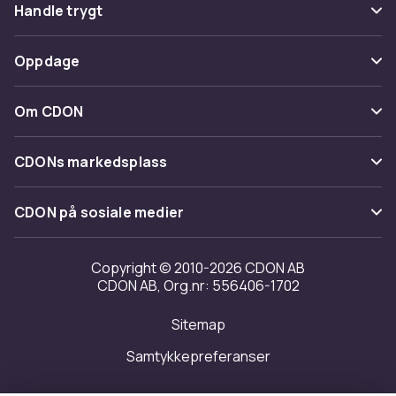
Vanlige spørsmål
Handle trygt
Spor pakke
Betaling
Oppdage
Angre & returner her
Levering
Kategorier
Kontakt oss
Om CDON
Vilkår & policy
Varemerker
Om oss
Tilbakekallinger
CDONs markedsplass
Guider
Kundeanmeldelser
Merchant Help Center
CDON på sosiale medier
Jobbe på CDON
Investor relations
Copyright © 2010-2026 CDON AB
CDON AB, Org.nr: 556406-1702
Tilgjengelighet
Sitemap
Samtykkepreferanser