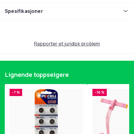
Produktsikkerhetsinformasjon
Spesifikasjoner
Rapporter et juridisk problem
Lignende toppselgere
-7 %
-16 %