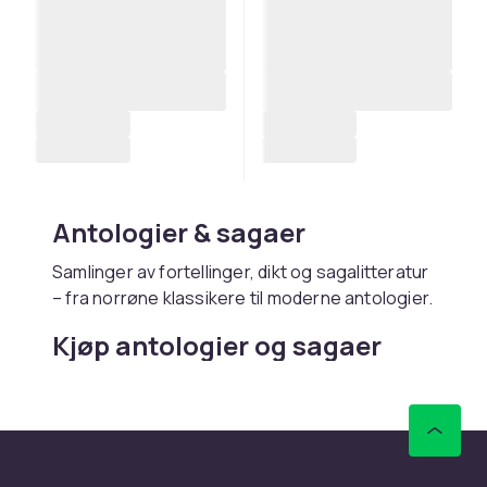
Antologier & sagaer
Samlinger av fortellinger, dikt og sagalitteratur
– fra norrøne klassikere til moderne antologier.
Kjøp antologier og sagaer
online hos CDON
Hos CDON finner du antologier og sagaer –
med rask levering og trygt kjøp.