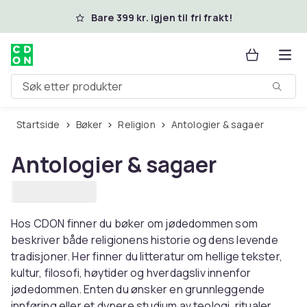
Hopp til hovedinnhold
Bare 399 kr. igjen til fri frakt!
Søk etter produkter
Startside
Bøker
Religion
Antologier & sagaer
Antologier & sagaer
Hos CDON finner du bøker om jødedommen som
beskriver både religionens historie og dens levende
tradisjoner. Her finner du litteratur om hellige tekster,
kultur, filosofi, høytider og hverdagsliv innenfor
jødedommen. Enten du ønsker en grunnleggende
innføring eller et dypere studium av teologi, ritualer