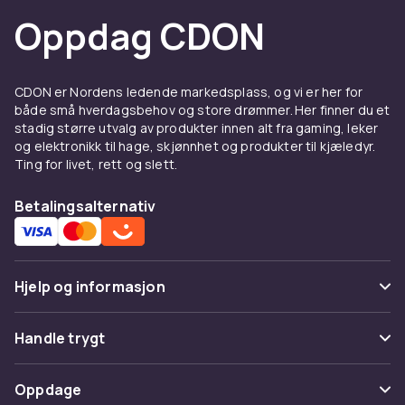
Oppdag CDON
CDON er Nordens ledende markedsplass, og vi er her for
både små hverdagsbehov og store drømmer. Her finner du et
stadig større utvalg av produkter innen alt fra gaming, leker
og elektronikk til hage, skjønnhet og produkter til kjæledyr.
Ting for livet, rett og slett.
Betalingsalternativ
Hjelp og informasjon
Vanlige spørsmål
Handle trygt
Spor pakke
Betaling
Oppdage
Angre & returner her