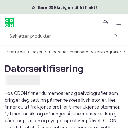
Hopp til hovedinnhold
Bare 399 kr. igjen til fri frakt!
Søk etter produkter
Startside
Bøker
Biografier, memoarer & selvbiografier
Datorsertifisering
Hos CDON finner du memoarer og selvbiografier som
bringer deg tett inn på menneskers livshistorier. Her
finner du alt fra kjente profiler til mer ukjente stemmer,
fylt med innsikt og erfaringer. Å lese memoarer kan gi
både inspirasjon og nye perspektiver på livet. CDON
gjør det enkelt å finne bøker som berører og vekker