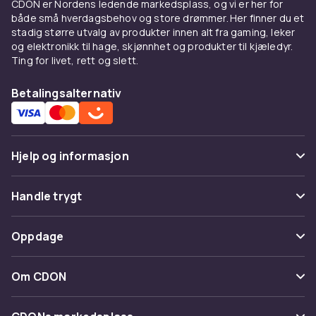
CDON er Nordens ledende markedsplass, og vi er her for
både små hverdagsbehov og store drømmer. Her finner du et
stadig større utvalg av produkter innen alt fra gaming, leker
og elektronikk til hage, skjønnhet og produkter til kjæledyr.
Ting for livet, rett og slett.
Betalingsalternativ
Hjelp og informasjon
Vanlige spørsmål
Handle trygt
Spor pakke
Betaling
Oppdage
Angre & returner her
Levering
Kategorier
Kontakt oss
Om CDON
Vilkår & policy
Varemerker
Om oss
Tilbakekallinger