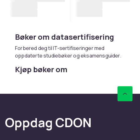
Bøker om datasertifisering
Forbered deg til IT-sertifiseringer med
oppdaterte studiebøker og eksamensguider.
Kjøp bøker om
datasertifisering online hos
CDON
Hos CDON finner du bøker om datasertifisering
– med rask levering og trygt kjøp.
Oppdag CDON