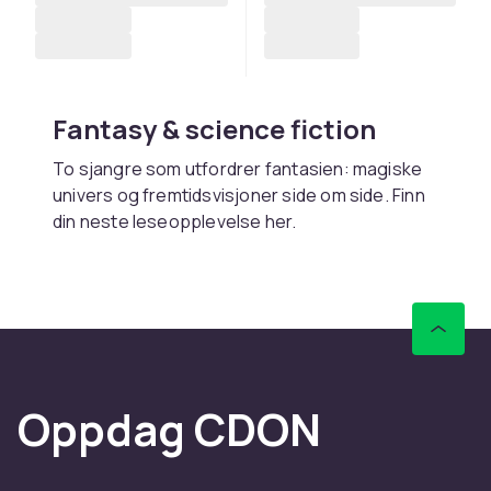
Fantasy & science fiction
To sjangre som utfordrer fantasien: magiske
univers og fremtidsvisjoner side om side. Finn
din neste leseopplevelse her.
Kjøp fantasy og science
fiction online hos CDON
Hos CDON finner du fantasy og science fiction
– med rask levering og trygt kjøp.
Oppdag CDON