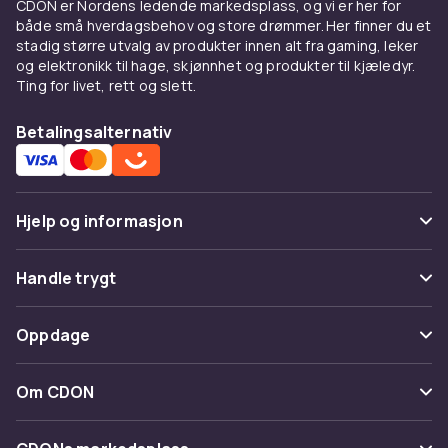
CDON er Nordens ledende markedsplass, og vi er her for
både små hverdagsbehov og store drømmer. Her finner du et
stadig større utvalg av produkter innen alt fra gaming, leker
og elektronikk til hage, skjønnhet og produkter til kjæledyr.
Ting for livet, rett og slett.
Betalingsalternativ
Hjelp og informasjon
Vanlige spørsmål
Handle trygt
Spor pakke
Betaling
Oppdage
Angre & returner her
Levering
Kategorier
Kontakt oss
Om CDON
Vilkår & policy
Varemerker
Om oss
Tilbakekallinger