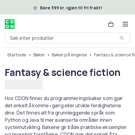
Hopp til hovedinnhold
Bare 399 kr. igjen til fri frakt!
Søk etter produkter
Startside
Bøker
Bøker på engelsk
Fantasy & science f
Fantasy & science fiction
Hos CDON finner du programmeringsbøker som gjør
det enkelt å komme i gang eller utvikle ferdighetene
dine. Det finnes alt fra grunnleggende språk som
Python og Java til mer avanserte områder innen
systemutvikling. Bøkene gir både praktiske eksempler
og teoretisk forståelse. CDON gjør det enkelt å ta