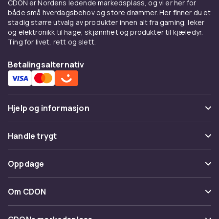
CDON er Nordens ledende markedsplass, og vi er her for
både små hverdagsbehov og store drømmer. Her finner du et
stadig større utvalg av produkter innen alt fra gaming, leker
og elektronikk til hage, skjønnhet og produkter til kjæledyr.
Ting for livet, rett og slett.
Betalingsalternativ
Hjelp og informasjon
Vanlige spørsmål
Handle trygt
Spor pakke
Betaling
Oppdage
Angre & returner her
Levering
Kategorier
Kontakt oss
Om CDON
Vilkår & policy
Varemerker
Om oss
Tilbakekallinger