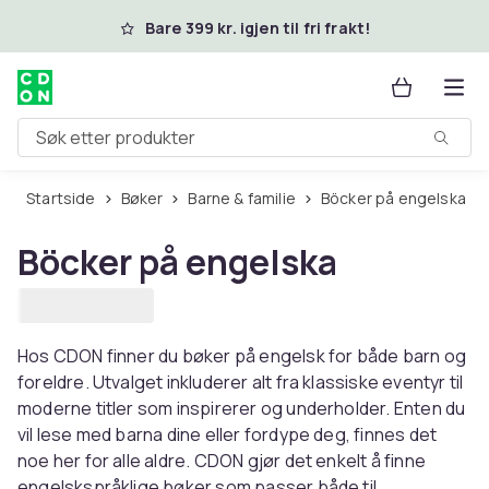
Hopp til hovedinnhold
Bare 399 kr. igjen til fri frakt!
Søk etter produkter
Startside
Bøker
Barne & familie
Böcker på engelska
Böcker på engelska
Hos CDON finner du bøker på engelsk for både barn og
foreldre. Utvalget inkluderer alt fra klassiske eventyr til
moderne titler som inspirerer og underholder. Enten du
vil lese med barna dine eller fordype deg, finnes det
noe her for alle aldre. CDON gjør det enkelt å finne
engelskspråklige bøker som passer både til