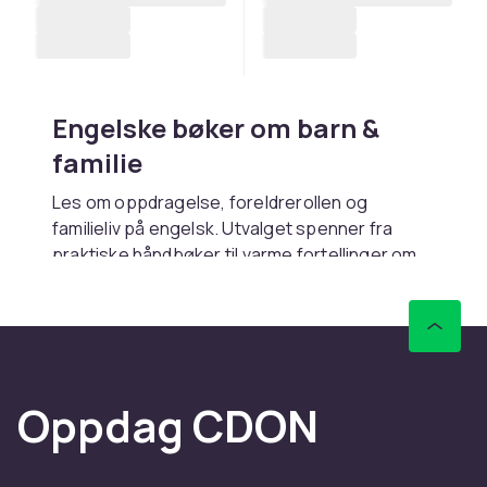
Engelske bøker om barn &
familie
Les om oppdragelse, foreldrerollen og
familieliv på engelsk. Utvalget spenner fra
praktiske håndbøker til varme fortellinger om
livet med barn.
Kjøp engelske bøker om barn
og familie online hos CDON
Hos CDON finner du engelske bøker om barn
Oppdag CDON
og familie – med rask levering og trygt kjøp.