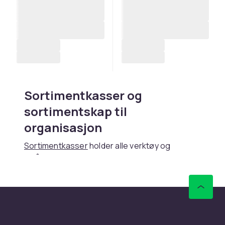
Sortimentkasser og
sortimentskap til
organisasjon
Sortimentkasser
holder alle verktøy og
smådeler organisert og lett tilgjengelig.
Sortimentkassen har justerbare rom som kan
tilpasses innholdet.
Sortimentkasser brukes av elektrikere og
håndverkere.