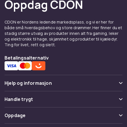
Oppdag CDON
Hos CDON finner du et komplett sortiment av
vesker og
reiseutstyr
til konkurransedyktige
priser med trygt kjøp, rask levering og enkel
CDON er Nordens ledende markedsplass, og vi er her for
retur. Velg blant
ryggsekker
,
kofferter
,
både små hverdagsbehov og store drømmer. Her finner du et
håndvesker
,
skuldervesker
, beltevesker,
stadig større utvalg av produkter innen alt fra gaming, leker
duffelbager,
makeupvesker
og mye mer.
og elektronikk til hage, skjønnhet og produkter til kjæledyr.
Ting for livet, rett og slett.
Kvalitet og funksjon er de viktigste faktorene
ved valg av veske. En vellagd veske i holdbare
Betalingsalternativ
materialer med sterke sømmer og robuste
glidelåser holder i mange år.
Vedlikehold vesken for lang levetid. Rengjør
regelmessig med passende rengjøringsmiddel
Hjelp og informasjon
for veskens materiale. Oppbevar vesken et
kjølig og tørt sted når den ikke er i bruk.
Vanlige spørsmål
Handle trygt
Hos CDON finner du det komplette sortimentet
Spor pakke
av vesker,
koffert
er,
ryggsekk
er og
Betaling
Oppdage
reiseutstyr
fra kjente merker til
Angre & returner her
Levering
konkurransedyktige priser med trygt kjøp, rask