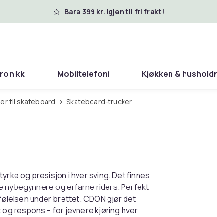
Bare 399 kr. igjen til fri frakt!
tronikk
Mobiltelefoni
Kjøkken & hushold
er til skateboard
Skateboard-trucker
yrke og presisjon i hver sving. Det finnes
e nybegynnere og erfarne riders. Perfekt
 følelsen under brettet. CDON gjør det
t og respons – for jevnere kjøring hver