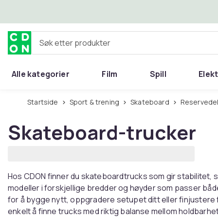
Hopp til hovedinnhold
Søk etter produkter
Alle kategorier
Film
Spill
Elek
Startside
Sport & trening
Skateboard
Reservedel
Skateboard-trucker
Hos CDON finner du skateboardtrucks som gir stabilitet, st
modeller i forskjellige bredder og høyder som passer båd
for å bygge nytt, oppgradere setupet ditt eller finjustere
enkelt å finne trucks med riktig balanse mellom holdbarhe