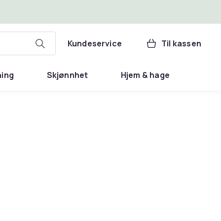
Kundeservice
Til kassen
ning
Skjønnhet
Hjem & hage