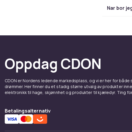
Nar bor je
Lo vs. 
Lo trucks (la
er foretrukke
til 53 mm. Hi
for wheelbite
skating, crui
Oppdag CDON
normal
Se hel
Bushin
CDON er Nordens ledende markedsplass, og vi er her for både
drømmer. Her finner du et stadig større utvalg av produkter inne
Bushing-gumm
elektronikk til hage, skjønnhet og produkter til kjæledyr. Ting for 
svingbarhet o
mer stabilite
Betalingsalternativ
Myke bushinge
fart. Bushing