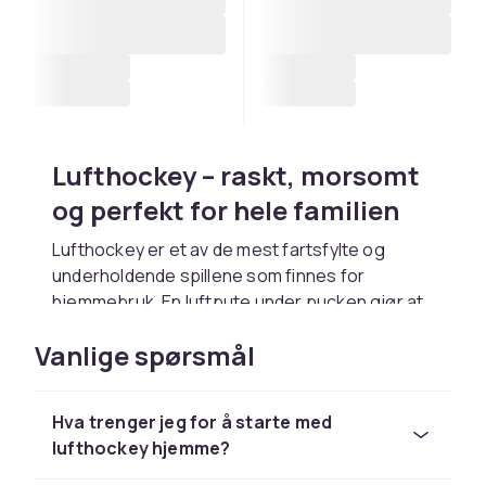
Lufthockey – raskt, morsomt
og perfekt for hele familien
Lufthockey er et av de mest fartsfylte og
underholdende spillene som finnes for
hjemmebruk. En luftpute under pucken gjør at
den glir friktionsfritt over bordet, og med raske
Vanlige spørsmål
reflekser og godt håndlag gjelder det å stoppe
motstanderen fra å score mål. Spillet er enkelt
å lære, men vanskelig å mestre – noe som gjør
Hva trenger jeg for å starte med
det til en perfekt aktivitet for alle aldre.
lufthockey hjemme?
Lufthockey har vært populært siden 1970-