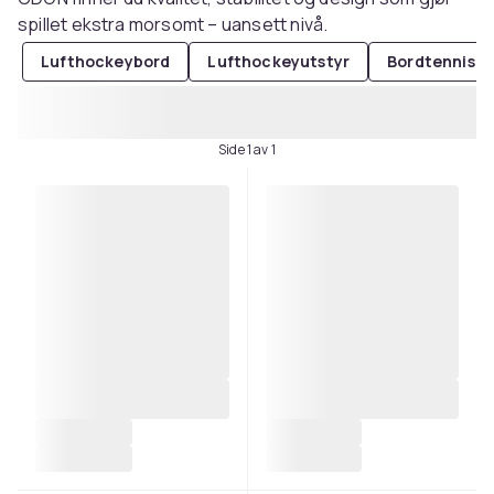
spillet ekstra morsomt – uansett nivå.
Lufthockeybord
Lufthockeyutstyr
Bordtennisne
Side 1 av 1