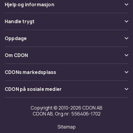
Hjelp og informasjon
Vanlige spørsmål
Handle trygt
Spor pakke
Betaling
Oppdage
Angre & returner her
Levering
Kategorier
Kontakt oss
Om CDON
Vilkår & policy
Varemerker
Om oss
Tilbakekallinger
CDONs markedsplass
Guider
Kundeanmeldelser
Merchant Help Center
CDON på sosiale medier
Jobbe på CDON
Investor relations
Copyright © 2010-2026 CDON AB
CDON AB, Org.nr: 556406-1702
Tilgjengelighet
Sitemap