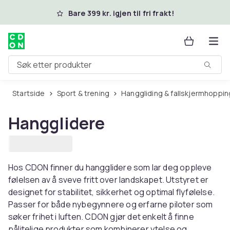
Hopp til hovedinnhold
Bare 399 kr. igjen til fri frakt!
Søk etter produkter
Startside
Sport & trening
Hanggliding & fallskjermhoppin
Hangglidere
Hos CDON finner du hangglidere som lar deg oppleve
følelsen av å sveve fritt over landskapet. Utstyret er
designet for stabilitet, sikkerhet og optimal flyfølelse.
Passer for både nybegynnere og erfarne piloter som
søker frihet i luften. CDON gjør det enkelt å finne
pålitelige produkter som kombinerer ytelse og