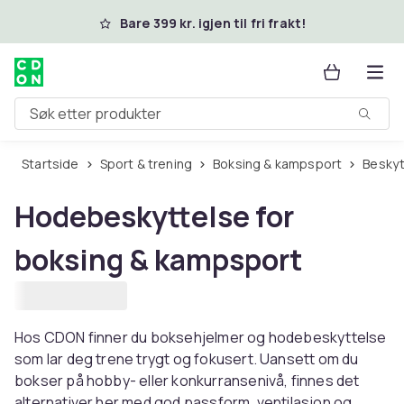
Hopp til hovedinnhold
Bare 399 kr. igjen til fri frakt!
Søk etter produkter
Startside
Sport & trening
Boksing & kampsport
Besky
Hodebeskyttelse for
boksing & kampsport
Hos CDON finner du boksehjelmer og hodebeskyttelse
som lar deg trene trygt og fokusert. Uansett om du
bokser på hobby- eller konkurransenivå, finnes det
alternativer her med god passform, ventilasjon og