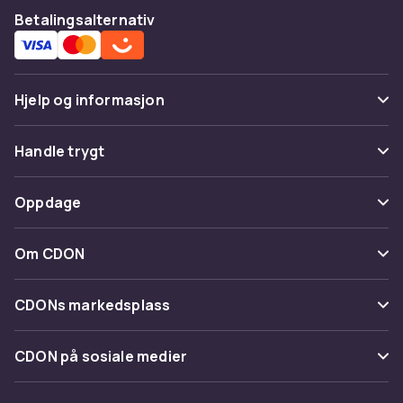
Betalingsalternativ
Hjelp og informasjon
Vanlige spørsmål
Handle trygt
Spor pakke
Betaling
Oppdage
Angre & returner her
Levering
Kategorier
Kontakt oss
Om CDON
Vilkår & policy
Varemerker
Om oss
Tilbakekallinger
CDONs markedsplass
Guider
Kundeanmeldelser
Merchant Help Center
CDON på sosiale medier
Jobbe på CDON