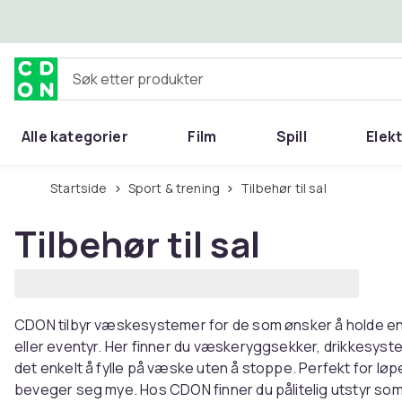
Hopp til hovedinnhold
Søk etter produkter
Alle kategorier
Film
Spill
Elek
Startside
Sport & trening
Tilbehør til sal
Tilbehør til sal
CDON tilbyr væskesystemer for de som ønsker å holde en
eller eventyr. Her finner du væskeryggsekker, drikkesyst
det enkelt å fylle på væske uten å stoppe. Perfekt for løpe
beveger seg mye. Hos CDON finner du pålitelig utstyr som