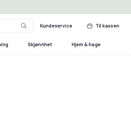
Kundeservice
Til kassen
ning
Skjønnhet
Hjem & hage