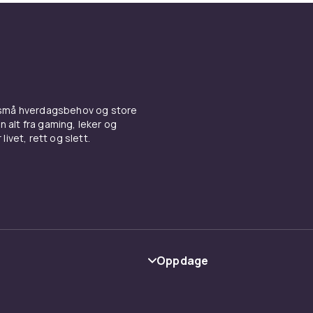
 små hverdagsbehov og store
n alt fra gaming, leker og
livet, rett og slett.
Oppdage
Kategorier
Varemerker