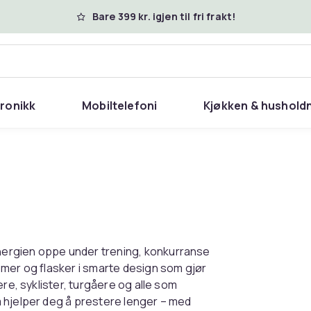
Bare 399 kr. igjen til fri frakt!
tronikk
Mobiltelefoni
Kjøkken & hushold
ergien oppe under trening, konkurranse
emer og flasker i smarte design som gjør
re, syklister, turgåere og alle som
 hjelper deg å prestere lenger – med