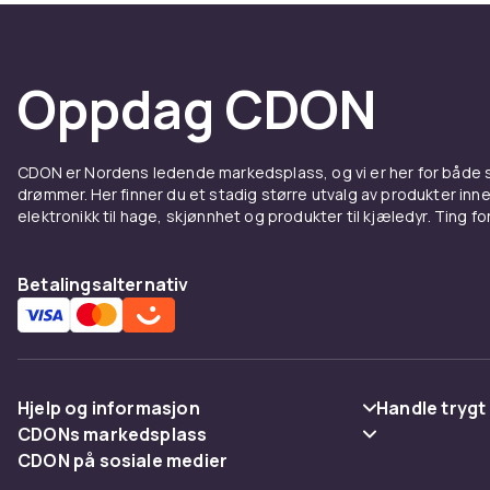
Oppdag CDON
CDON er Nordens ledende markedsplass, og vi er her for både
drømmer. Her finner du et stadig større utvalg av produkter inne
elektronikk til hage, skjønnhet og produkter til kjæledyr. Ting for 
Betalingsalternativ
Hjelp og informasjon
Handle trygt
CDONs markedsplass
Vanlige spørsmål
Betaling
CDON på sosiale medier
Merchant Help Center
Spor pakke
Levering