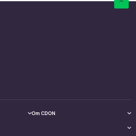
Om CDON
Om oss
Kundeanmeldelser