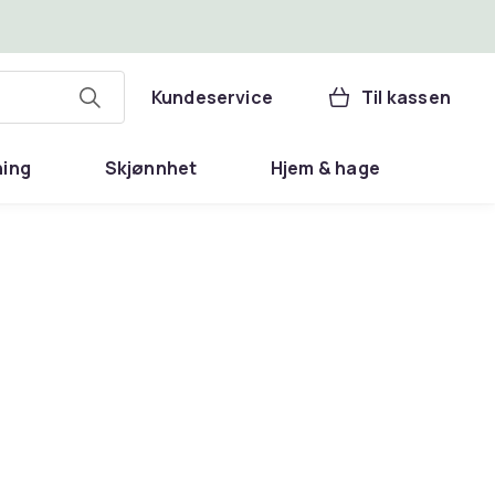
Kundeservice
Til kassen
ning
Skjønnhet
Hjem & hage