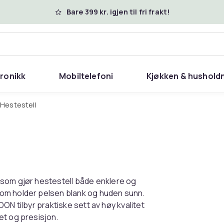
Bare 399 kr. igjen til fri frakt!
tronikk
Mobiltelefoni
Kjøkken & hushold
Hestestell
 som gjør hestestell både enklere og
om holder pelsen blank og huden sunn.
CDON tilbyr praktiske sett av høy kvalitet
et og presisjon.