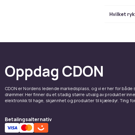
Se vårt kompl
Hvilket ry
trenger til he
Rykkin
Start alltid 
sirkelbevegel
med ryktebørs
Oppdag CDON
finpuss og sv
Kombiner ryk
stellrutine.
CDON er Nordens ledende markedsplass, og vi er her for både
drømmer. Her finner du et stadig større utvalg av produkter inne
Rykteu
elektronikk til hage, skjønnhet og produkter til kjæledyr. Ting for 
Invester i go
Betalingsalternativ
hud, mens kva
plast med god