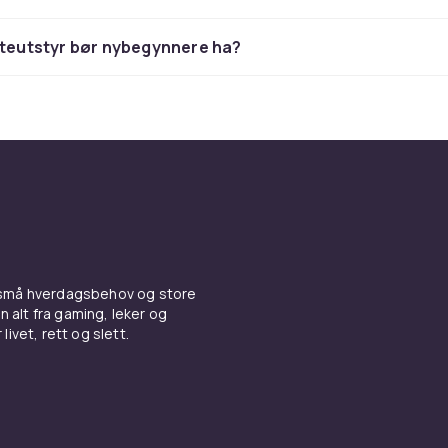
ette utvalg av
rykteutstyr og hestutstyr
hos CDON og finn al
kteutstyr bør nybegynnere ha?
stens daglige stell.
gsrutine – steg for steg
med hovkratsen og rens hovene grundig. Bruk deretter ryktebo
ser mot hårretningen for å løsne skitt og avdøde celler. Ette
ten langs hårretningen for å polere pelsen. Bruk hårdbørste
ampen til sensitiv hudområder.
ting med
hesteteppe og beinbeskyttere
for en komplett dag
 små hverdagsbehov og store
n alt fra gaming, leker og
tstyr av god kvalitet
livet, rett og slett.
dt rykteutstyr. Billige børster kan ha skarpe bust som irriter
litetsbørster er myke og effektive. En god ryktebot av gumm
e knotter masserer huden og løsner skitt effektivt uten å irr