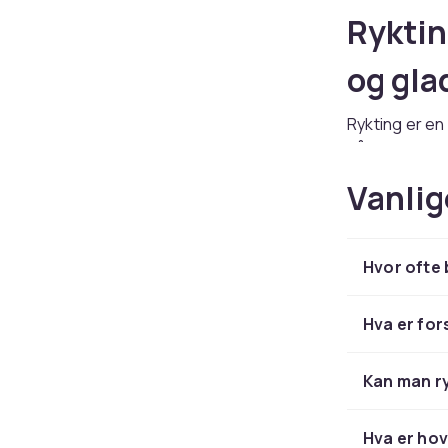
Rykting
og gla
Rykting er en 
hår og avdøde
sjekke hesten
Vanlig
styrker også 
du trenger.
En velryktet 
Hvor ofte 
bare hygiene 
pris på når d
Hva er for
Rykteu
Kan man ry
Et komplett ry
ryktebørste (
Hva er hov
mule), hovkra