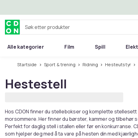
Hopp til hovedinnhold
Søk etter produkter
Alle kategorier
Film
Spill
Elek
Startside
Sport & trening
Ridning
Hesteutstyr
Hestestell
Hos CDON finner du stellebokser og komplette stellesett
morsommere. Her finner du børster, kammer og tilbehør s
Perfekt for daglig stell i stallen eller før en konkurranse. 
som hjelper deg med å ta vare på hesten din med kjærligh