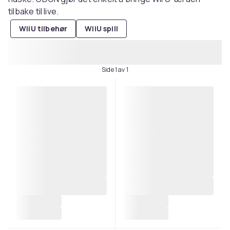
tilbake til live.
WiiU tilbehør
WiiU spill
Side 1 av 1