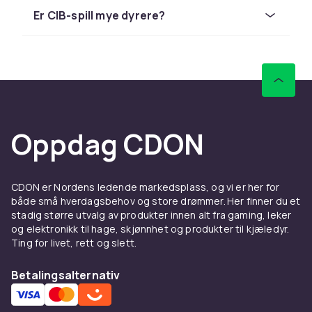
Er CIB-spill mye dyrere?
Å samle på Wii U
Wii U lansert i 2012 er en klassiker innen retro-
gaming. Konsoller og spill med
originalemballasje er mest verdifulle.
Hos CDON finner du et bredt sortiment av
retrospill og retro-konsoller til
Oppdag CDON
konkurransedyktige priser. Rask levering og
trygg handel.
Se alle Wii U-spill i vårt sortiment.
CDON er Nordens ledende markedsplass, og vi er her for
både små hverdagsbehov og store drømmer. Her finner du et
Retro-gaming er i dag en blomstrende hobby
stadig større utvalg av produkter innen alt fra gaming, leker
med aktive communities og samlerbørser.
og elektronikk til hage, skjønnhet og produkter til kjæledyr.
HDMI-adaptere og flash-kassetter gjør det
Ting for livet, rett og slett.
enklere enn noen gang å spille klassiske spill
på moderne maskinvare.
Betalingsalternativ
Spill i originalemballasje (CIB) med manual er
mest verdifulle. Løse spill er billigere og gir den