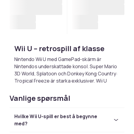
Wii U – retrospill af klasse
Nintendo Wii U med GamePad-skärm är
Nintendos underskattade konsol. Super Mario
3D World, Splatoon och Donkey Kong Country:
Tropical Freeze är starka exklusiver. Wii U
sålde i 13 miljoner enheter.
Vanlige spørsmål
Populære Wii U-spill
Blant de mest hyldte spillene til Wii U finner du
Hvilke Wii U-spill er best å begynne
Super Mario 3D World, Splatoon, Donkey Kong
med?
Country: Tropical Freeze, Mario Kart 8 och
Bayonetta 2.