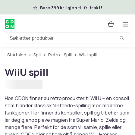
Hopp til hovedinnhold
Bare 399 kr. igjen til fri frakt!
Søk etter produkter
Startside
Spill
Retro - Spill
WiiU spill
WiiU spill
Hos CDON finner du retroprodukter til Wii U – en konsoll
som blander klassisk Nintendo-spilling med moderne
funksjoner. Her finner du konsoller, spill og tilbehør som
lar deg gjenoppleve magien fra Super Mario, Zelda og
mange flere. Perfekt for de som vil samle, spille eller
huske. CDON gjør det enkelt å bringe Wii U-æraen