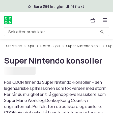
Hopp til hovedinnhold
Bare 399 kr. igjen til fri frakt!
Søk etter produkter
Startside
Spill
Retro - Spill
Super Nintendo spill
Su
Super Nintendo konsoller
Hos CDON finner du Super Nintendo-konsoller – den
legendariske spillmaskinen som tok verden med storm.
Her får du muligheten til å gjenoppleve klassikere som
Super Mario World og Donkey Kong Country i
originalformat. Perfekt for retroelskere og samlere.
CDON gjør det enkelt å finne kvalitetsprodukter som