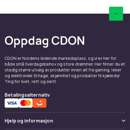
Hos CDON finner du et bredt sortiment av
retrospill og retro-konsoller til
konkurransedyktige priser. Rask levering og
trygg handel.
Se også Super Nintendo-spill.
Oppdag CDON
Retro-gaming er i dag en blomstrende hobby
med aktive communities og samlerbørser.
HDMI-adaptere og flash-kassetter gjør det
CDON er Nordens ledende markedsplass, og vi er her for
enklere enn noen gang å spille klassiske spill
både små hverdagsbehov og store drømmer. Her finner du et
på moderne maskinvare.
stadig større utvalg av produkter innen alt fra gaming, leker
og elektronikk til hage, skjønnhet og produkter til kjæledyr.
Spill i originalemballasje (CIB) med manual er
Ting for livet, rett og slett.
mest verdifulle. Løse spill er billigere og gir den
samme spillopplevelsen. Sjekk alltid at
Betalingsalternativ
konsoller og spill fungerer korrekt.
Utvalget av retrospill oppdateres løpende.
Sjekk sortimentet regelmessig for sjeldne
Hjelp og informasjon
titler.