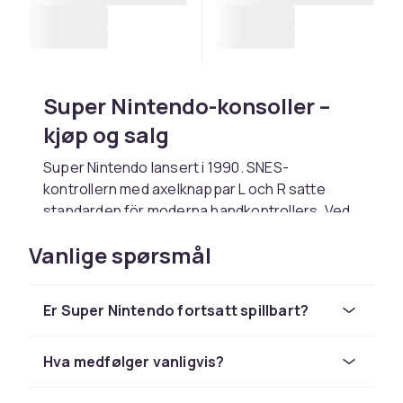
Super Nintendo-konsoller –
kjøp og salg
Super Nintendo lansert i 1990. SNES-
kontrollern med axelknappar L och R satte
standarden för moderna handkontrollers. Ved
kjøp av brukt konsoll – sjekk at alle porter
Vanlige spørsmål
fungerer og at bilde og lyd er klart.
Hva bør man tenke på ved
Er Super Nintendo fortsatt spillbart?
kjøp av Super Nintendo?
Sjekk alltid at alle porter fungerer og at bilde
Hva medfølger vanligvis?
og lyd er klart.