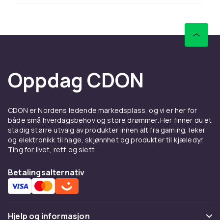
Å kjøpe brukte spillprodukter er ikke bare
prisgunstig – det er også miljøvennlig. Hvert
brukt spill eller konsoll som kjøpes i stedet for
nytt reduserer produksjonen av nytt materiale
og forlenger produktenes levetid.
Oppdag CDON
Når du kjøper brukte spill og konsoller – sjekk
alltid stand og fullstendighet. Spill i
originalemballasje (CIB) med manual er mest
CDON er Nordens ledende markedsplass, og vi er her for
verdifulle. Løse spill uten emballasje er billigere
både små hverdagsbehov og store drømmer. Her finner du et
men gir den samme spillopplevelsen.
stadig større utvalg av produkter innen alt fra gaming, leker
Hos CDON finner du et bredt sortiment av
og elektronikk til hage, skjønnhet og produkter til kjæledyr.
Ting for livet, rett og slett.
brukte spillprodukter til konkurransedyktige
priser. Å kjøpe brukt er et smart valg – du
Betalingsalternativ
sparer penger og bidrar til mer bærekraftig
forbruk.
Se alle brukte spillprodukter.
Hjelp og informasjon