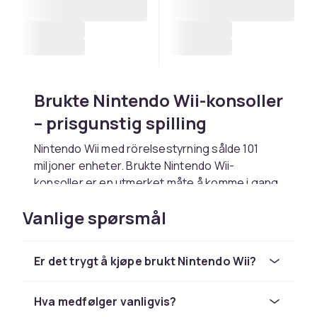
Brukte Nintendo Wii-konsoller
– prisgunstig spilling
Nintendo Wii med rörelsestyrning sålde 101
miljoner enheter. Brukte Nintendo Wii-
konsoller er en utmerket måte å komme i gang
med plattformen til lavere kostnader.
Vanlige spørsmål
Hva bør man kontrollere ved
kjøp av brukt Nintendo Wii?
Er det trygt å kjøpe brukt Nintendo Wii?
Sjekk at alle porter (AV, strøm, spillkontakter)
fungerer. Test bilde og lyd. En
Hva medfølger vanligvis?
originalkontroller bør medfølge.