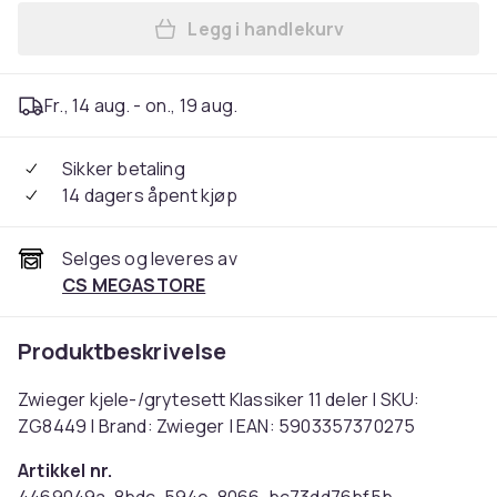
Legg i handlekurv
Legg Zwieger kjele-/gryteset
Fr., 14 aug. - on., 19 aug.
Sikker betaling
14 dagers åpent kjøp
Selges og leveres av
CS MEGASTORE
Produktbeskrivelse
Zwieger kjele-/grytesett Klassiker 11 deler | SKU:
ZG8449 | Brand: Zwieger | EAN: 5903357370275
Artikkel nr.