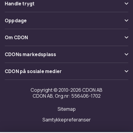
Vanlige spørsmål
Handle trygt
Spor pakke
Betaling
Oppdage
Angre & returner her
Levering
Kategorier
Kontakt oss
Om CDON
Vilkår & policy
Varemerker
Om oss
Tilbakekallinger
CDONs markedsplass
Guider
Kundeanmeldelser
Merchant Help Center
CDON på sosiale medier
Jobbe på CDON
Investor relations
Copyright © 2010-2026 CDON AB
CDON AB, Org.nr: 556406-1702
Tilgjengelighet
Sitemap
Samtykkepreferanser