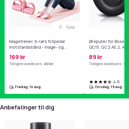
Kjøp
Legg Magetrener, 6-rørs fotp
Magetrener, 6-rørs fotpedal
Øreputer for Bose QC
motstandsbånd - mage- og
QC15, QC 2 AE 2, AE 
kjernetrening, yoga og
SoundTrue, SoundLin
169 kr
89 kr
hjemmegymnastikk Pink
Tidligere laveste pris:
201 kr
Tidligere laveste pris:
99 
4,6
fredag, 14 aug.
onsdag, 19 aug.
Anbefalinger til dig