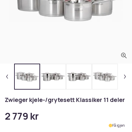
Zwieger kjele-/grytesett Klassiker 11 deler
2 779 kr
Få igjen