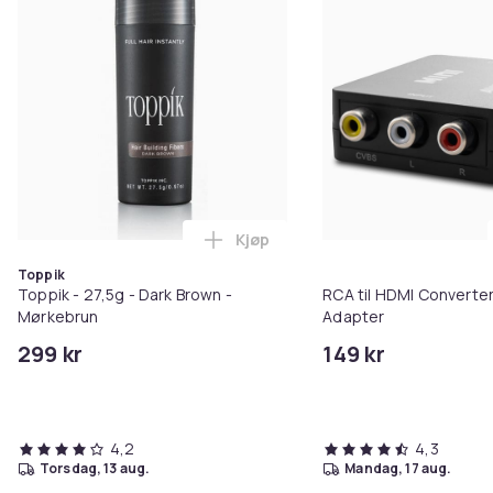
Kjøp
Legg Toppik - 27,5g - Dark Brow
Toppik
Toppik - 27,5g - Dark Brown -
RCA til HDMI Converter
Mørkebrun
Adapter
299 kr
149 kr
4,2
4,3
torsdag, 13 aug.
mandag, 17 aug.