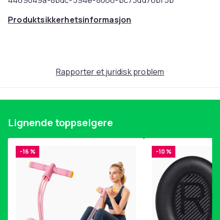
4469049a-8bdc-594e-8066-bc73dd76bf5b
Produktsikkerhetsinformasjon
Rapporter et juridisk problem
Lignende toppselgere
-16 %
-10 %