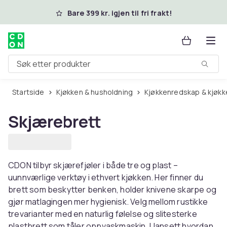
Hopp til hovedinnhold
Bare 399 kr. igjen til fri frakt!
Søk etter produkter
Startside
Kjøkken & husholdning
Kjøkkenredskap & kjøkk
Skjærebrett
CDON tilbyr skjærefjøler i både tre og plast –
uunnværlige verktøy i ethvert kjøkken. Her finner du
brett som beskytter benken, holder knivene skarpe og
gjør matlagingen mer hygienisk. Velg mellom rustikke
trevarianter med en naturlig følelse og slitesterke
plastbrett som tåler oppvaskmaskin. Uansett hvordan