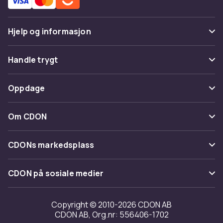
Hjelp og informasjon
Vanlige spørsmål
Handle trygt
Spor pakke
Betaling
Oppdage
Angre & returner her
Levering
Kategorier
Kontakt oss
Om CDON
Vilkår & policy
Varemerker
Om oss
Tilbakekallinger
CDONs markedsplass
Guider
Kundeanmeldelser
Merchant Help Center
CDON på sosiale medier
Jobbe på CDON
Investor relations
Copyright © 2010-2026 CDON AB
CDON AB, Org.nr: 556406-1702
Tilgjengelighet