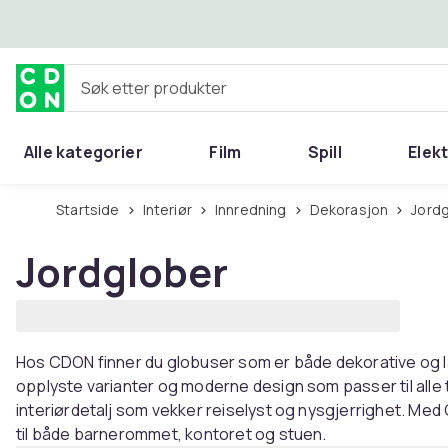
Hopp til hovedinnhold
Søk etter produkter
Alle kategorier
Film
Spill
Elek
Startside
Interiør
Innredning
Dekorasjon
Jord
Jordglober
Hos CDON finner du globuser som er både dekorative og læ
opplyste varianter og moderne design som passer til alle t
interiørdetalj som vekker reiselyst og nysgjerrighet. Me
til både barnerommet, kontoret og stuen.