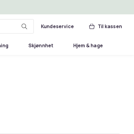
Kundeservice
Til kassen
ning
Skjønnhet
Hjem & hage