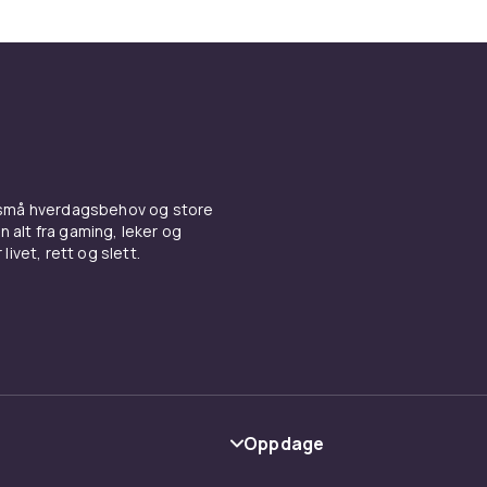
sgave. Hos CDON finner du jordglobus i alle prisklasser og sti
 små hverdagsbehov og store
n alt fra gaming, leker og
livet, rett og slett.
Oppdage
Kategorier