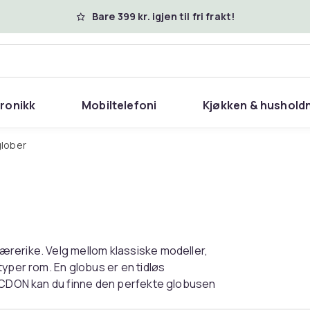
Bare 399 kr. igjen til fri frakt!
tronikk
Mobiltelefoni
Kjøkken & hushold
glober
rerike. Velg mellom klassiske modeller,
yper rom. En globus er en tidløs
d CDON kan du finne den perfekte globusen