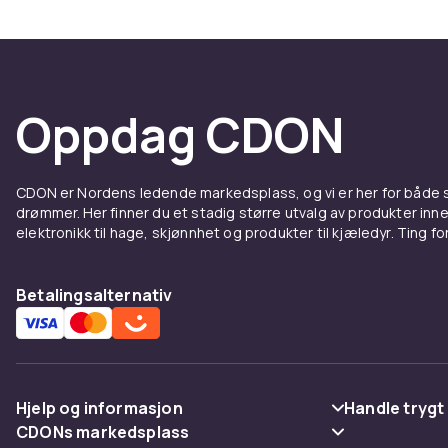
eller jubileum
Oppdag CDON
CDON er Nordens ledende markedsplass, og vi er her for både
drømmer. Her finner du et stadig større utvalg av produkter inne
elektronikk til hage, skjønnhet og produkter til kjæledyr. Ting for 
Betalingsalternativ
Hjelp og informasjon
Handle trygt
CDONs markedsplass
Vanlige spørsmål
Betaling