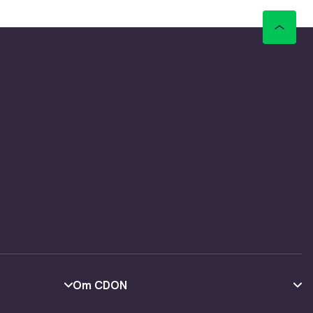
ler.
Om CDON
Om oss