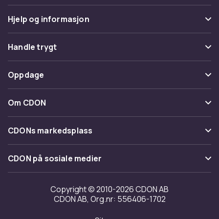
Hjelp og informasjon
Vanlige spørsmål
Handle trygt
Spor pakke
Betaling
Oppdage
Angre & returner her
Levering
Kategorier
Kontakt oss
Om CDON
Vilkår & policy
Varemerker
Om oss
Tilbakekallinger
CDONs markedsplass
Guider
Kundeanmeldelser
Merchant Help Center
CDON på sosiale medier
Jobbe på CDON
Investor relations
Copyright © 2010-2026 CDON AB
CDON AB, Org.nr: 556406-1702
Tilgjengelighet