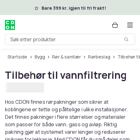
Hopp til hovedinnhold
Bare 399 kr. igjen til fri frakt!
Søk etter produkter
Startside
Bygg
Rør & sanitær
Rørbeslag
Tilbehør t
Tilbehør til vannfiltrering
Hos CDON finnes rørpakninger som sikrer at
koblingene er tette og pålitelige i ulike installasjoner.
Det finnes pakninger i flere størrelser og materialer
som passer for både vann, gass og avløp. Riktig
pakning gjør at systemet varer lenger og reduserer
risikoen for lekkasje. Med CDON får du små deler som