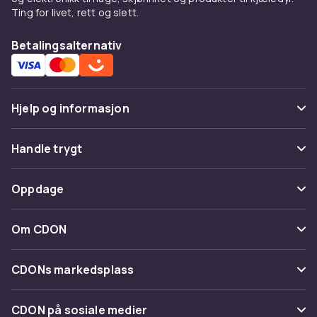
Ting for livet, rett og slett.
Betalingsalternativ
Hjelp og informasjon
Vanlige spørsmål
Handle trygt
Spor pakke
Betaling
Oppdage
Angre & returner her
Levering
Kategorier
Kontakt oss
Om CDON
Vilkår & policy
Varemerker
Om oss
Tilbakekallinger
CDONs markedsplass
Guider
Kundeanmeldelser
Merchant Help Center
CDON på sosiale medier