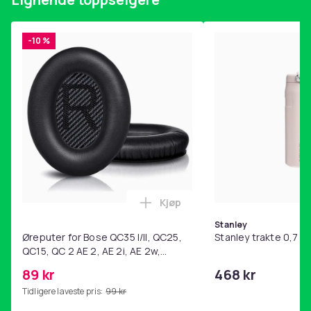
-10 %
Kjøp
Legg Øreputer for Bose QC35 I/
Stanley
Øreputer for Bose QC35 I/II, QC25,
Stanley trakte 0,7 l,
QC15, QC 2 AE 2, AE 2i, AE 2w,
SoundTrue, SoundLink Black
89 kr
468 kr
Tidligere laveste pris:
99 kr