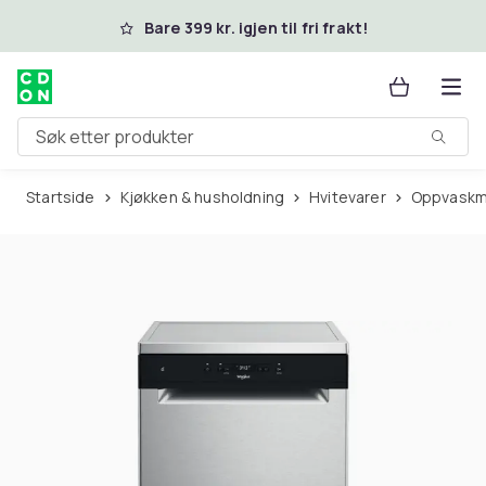
Hopp til hovedinnhold
Bare 399 kr. igjen til fri frakt!
Søk etter produkter
Startside
Kjøkken & husholdning
Hvitevarer
Oppvaskm