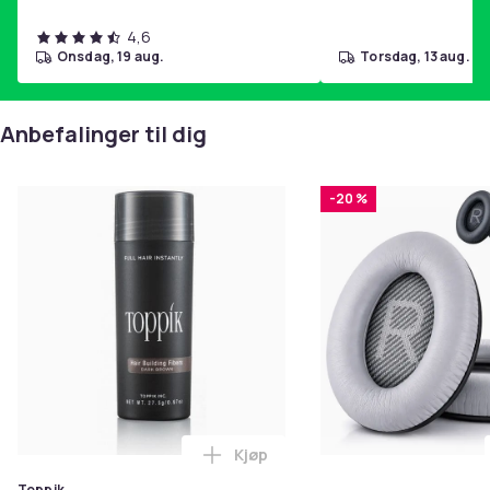
4,6
onsdag, 19 aug.
torsdag, 13 aug.
Anbefalinger til dig
-20 %
Kjøp
Legg Toppik - 27,5g - Dark Brow
Toppik