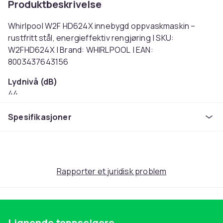
Produktbeskrivelse
Whirlpool W2F HD624X innebygd oppvaskmaskin –
rustfritt stål, energieffektiv rengjøring | SKU:
W2FHD624X | Brand: WHIRLPOOL | EAN:
8003437643156
Lydnivå (dB)
44
Effekt
Spesifikasjoner
10
Vekt
43.1
Artikkel nr.
ab2e496d-95a8-4e01-bb94-2dbfe2eab457
Rapporter et juridisk problem
Produktsikkerhetsinformasjon
Lignende toppselgere