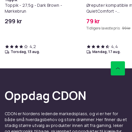
Toppik - 27,5g - Dark Brown -
Øreputer kompatible 
Mørkebrun
QuietComfort -
QC35/QC25/QC15/AE2 
299 kr
79 kr
Tidligere laveste pris:
99 kr
4,2
4,4
torsdag, 13 aug.
mandag, 17 aug.
Oppdag CDON
CDON er Nordens ledende markedsplass, og vi er her for
både små hverdagsbehov og store drømmer. Her finner du et
stadig større utvalg av produkter innen alt fra gaming, leker
og elektronikk til hage, skjønnhet og produkter til kjæledyr.