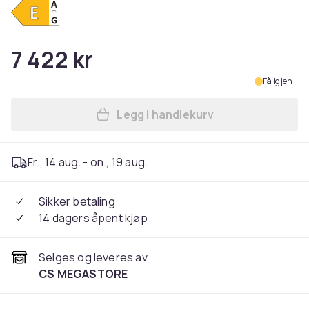
7 422 kr
Få igjen
Legg i handlekurv
Legg Whirlpool W2F HD624X i
Fr., 14 aug. - on., 19 aug.
Sikker betaling
14 dagers åpent kjøp
Selges og leveres av
CS MEGASTORE