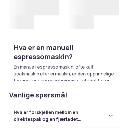
Hva er en manuell
espressomaskin?
En manuell espressomaskin, ofte kalt
spakmaskin eller ermaskin, er den opprinnelige
formen for espressobrygging. I stedet for en
elektrisk pumpe bruker du en manuell spak for
Vanlige spørsmål
å generere det trykket som trengs for å
ekstrahere espresso. Det finnes to
hovedtyper: direktespak og fjærladet spak.
Hva er forskjellen mellom en
Med en direktespak applicerer du trykket
direktespak og en fjærladet
direkte med armen din og kan skape en helt
spakmaskin?