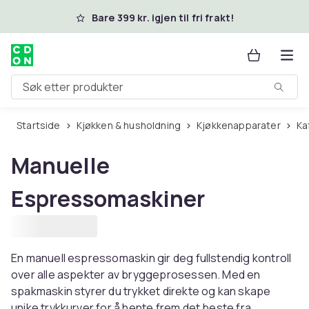
Hopp til hovedinnhold
Bare 399 kr. igjen til fri frakt!
Søk etter produkter
Startside
Kjøkken & husholdning
Kjøkkenapparater
K
Manuelle
Espressomaskiner
En manuell espressomaskin gir deg fullstendig kontroll
over alle aspekter av bryggeprosessen. Med en
spakmaskin styrer du trykket direkte og kan skape
unike trykkurver for å hente frem det beste fra