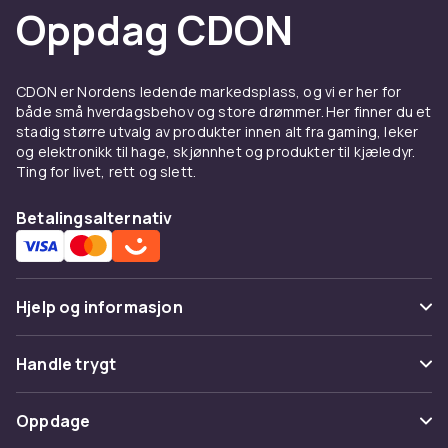
imponerende stykke som blir et samtaleemne
Oppdag CDON
på kjøkkenet.
Fra et teknisk perspektiv gjør den fullstendige
kontrollen over trykket det mulig å
CDON er Nordens ledende markedsplass, og vi er her for
både små hverdagsbehov og store drømmer. Her finner du et
eksperimentere med preinfusjon og
stadig større utvalg av produkter innen alt fra gaming, leker
skreddersydde trykkkurver. Disse teknikkene
og elektronikk til hage, skjønnhet og produkter til kjæledyr.
kan fremheve nyanser i kaffebønnene dine
Ting for livet, rett og slett.
som automatiserte maskiner ikke kan oppnå.
Manuelle maskiner er dessuten generelt mer
Betalingsalternativ
holdbare og har lengre levetid på grunn av sine
enkle mekanismer.
Hva bør du tenke på når du
Hjelp og informasjon
velger manuell
Vanlige spørsmål
espressomaskin?
Handle trygt
Spor pakke
Velg mellom direktespak og fjærladet spak
Betaling
Oppdage
basert på hvor mye kontroll og engasjement
Angre & returner her