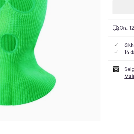
On., 12
Sikk
14 d
Selg
Mal