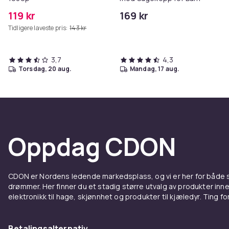
119 kr
169 kr
Tidligere laveste pris:
143 kr
3,7
4,3
torsdag, 20 aug.
mandag, 17 aug.
Oppdag CDON
CDON er Nordens ledende markedsplass, og vi er her for både
drømmer. Her finner du et stadig større utvalg av produkter inne
elektronikk til hage, skjønnhet og produkter til kjæledyr. Ting for 
Betalingsalternativ