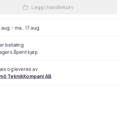
Legg i handlekurv
Legg Vinter helmaske Tre - hulls B
 aug. - ma., 17 aug.
er betaling
agers åpent kjøp
es og leveres av
mö TeknikKompani AB