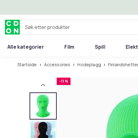
Hopp til hovedinnhold
Søk etter produkter
Alle kategorier
Film
Spill
Elek
Startside
Accessories
Hodeplagg
Finlandshette
-11 %