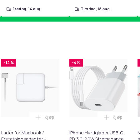
fredag, 14 aug.
tirsdag, 18 aug.
-14 %
-4 %
Kjøp
Kjøp
handlekurven
 - Fidget Spinners med Sugekopp for Barn i handlekurven
Legg Lader for Macbook / Erstatningsadap
Legg iPhone
Lader for Macbook /
iPhone Hurtiglader USB-C
N
Erstatningsadapter -
PD 3.0. 20W Strømadapter
s