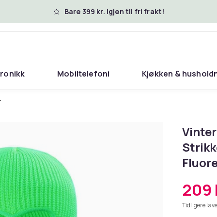
Bare 399 kr. igjen til fri frakt!
tronikk
Mobiltelefoni
Kjøkken & hushold
r
Vinter
Strik
Fluor
209 
Tidligere lave