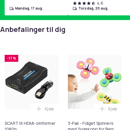
4,6
mandag, 17 aug.
torsdag, 20 aug.
Anbefalinger til dig
-17 %
Kjøp
Kjøp
Legg SCART til HDMI-omformer 1080p i 
Legg 3-Pak
SCART til HDMI-omformer
3-Pak - Fidget Spinners
1080p
med Sugekopp for Barn