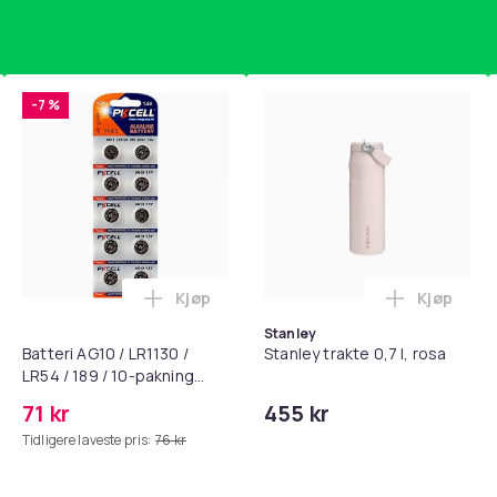
Green
100
-7 %
9f9d09e9-3f3c-5dfe-9d48-c8b26651c849
Kjøp
Kjøp
standsbånd - mage- og kjernetrening, yoga og hjemmegymnast
puter for Bose QC35 I/II, QC25, QC15, QC 2 AE 2, AE 2i, AE 2w,
Legg Batteri AG10 / LR1130 / LR54 / 189 
Legg Stanl
Stanley
Batteri AG10 / LR1130 /
Stanley trakte 0,7 l, rosa
LR54 / 189 / 10-pakning
PKcell
71 kr
455 kr
Tidligere laveste pris:
76 kr