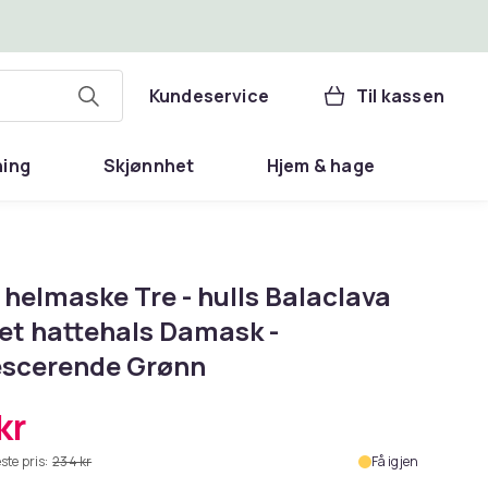
Kundeservice
Til kassen
ning
Skjønnhet
Hjem & hage
 helmaske Tre - hulls Balaclava
ket hattehals Damask -
escerende Grønn
kr
ste pris:
234 kr
Få igjen