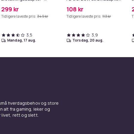
MagSafe Gen 2 - 45W
+ Kabel
299 kr
108 kr
Tidligere laveste pris:
349 kr
Tidligere laveste pris:
113 kr
T
3,5
3,9
mandag, 17 aug.
torsdag, 20 aug.
 små hverdagsbehov og store
n alt fra gaming, leker og
livet, rett og slett.