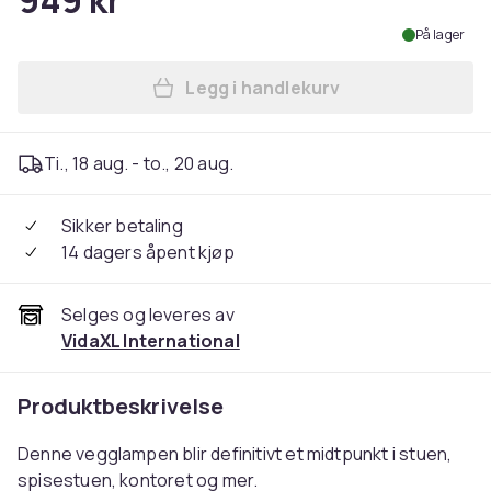
949 kr
På lager
Legg i handlekurv
Legg vidaXL Vegglampe dyre
Ti., 18 aug. - to., 20 aug.
Sikker betaling
14 dagers åpent kjøp
Selges og leveres av
VidaXL International
Produktbeskrivelse
Denne vegglampen blir definitivt et midtpunkt i stuen,
spisestuen, kontoret og mer.