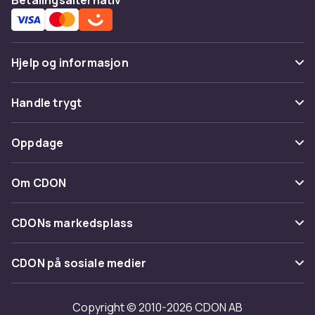
Hjelp og informasjon
Vanlige spørsmål
Handle trygt
Spor pakke
Betaling
Oppdage
Angre & returner her
Levering
Kategorier
Kontakt oss
Om CDON
Vilkår & policy
Varemerker
Om oss
Tilbakekallinger
CDONs markedsplass
Guider
Kundeanmeldelser
Merchant Help Center
CDON på sosiale medier
Jobbe på CDON
Investor relations
Copyright © 2010-2026 CDON AB