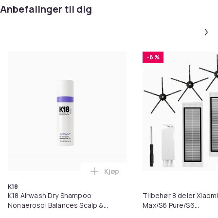
Artikkel nr.
Anbefalinger til dig
3f68cf14-451f-44a2-b911-5eb351556cdf
Produktsikkerhetsinformasjon
-6 %
Kjøp
Legg K18 Airwash Dry Shampoo No
K18
K18 Airwash Dry Shampoo
Tilbehør 8 deler Xiaom
Nonaerosol Balances Scalp &
Max/S6 Pure/S6
Controls Excess Oil
MAXV/S50/S51/S55/S5