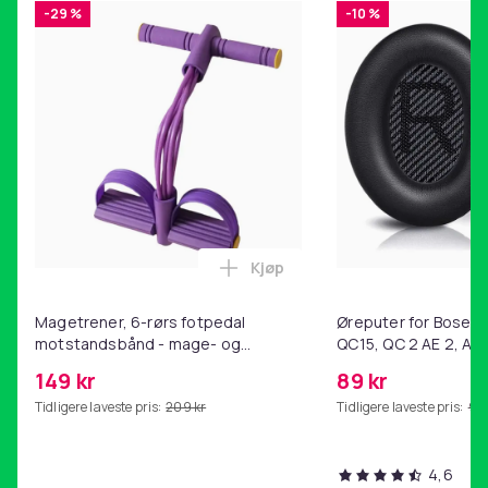
sparer plass. I tillegg har den tape for oppheng, noe
-29 %
-10 %
som gjør den praktisk å bære og oppbevare.
Mumieform: Denne mumieformede soveposen er
spesialdesignet med varme i tankene. Den smale
mumieformen sitter tett mot kroppen din for å fange
din naturlige kroppsvarme og isolere deg fra kulden.
Bredt bruksområde: Denne soveposen sikrer en god
og avslappende søvn etter en slitsom dag med
camping, fotturer, reise eller annen utforskning. Den
kan brukes om våren, sommeren og høsten.
Kjøp
Legg Magetrener, 6-rørs fotp
Farger: svart og rød
Materiale trekk: stoff (190T polyester)
Magetrener, 6-rørs fotpedal
Øreputer for Bose QC
Materiale fyll: PP (polypropylen)
motstandsbånd - mage- og
QC15, QC 2 AE 2, AE 
Mål sovepose: 208 x 71 cm (L x B)
kjernetrening, yoga og
SoundTrue, SoundLin
149 kr
89 kr
hjemmegymnastikk Purple
Mål pakkepose: 16,5 x 22 cm (Diameter x H)
Tidligere laveste pris:
209 kr
Tidligere laveste pris:
99 
Vekt: 1200 g
Passende sesong: Vår / Sommer / Høst
Temperaturområde: 10 ℃ - 20 ℃
4,6