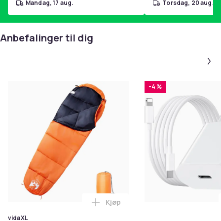
Form: mumie
mandag, 17 aug.
torsdag, 20 aug.
Plass
Med tape for oppheng
Anbefalinger til dig
Oppbevaringspose inkludert
Ment for: voksne
SKU:94518
EAN:8721012383920
-4 %
EU-ansvarlig part
Haba Trading B.V.
Mary Kingsleystraat 1 5928SK Venlo The Netherlands
[email protected]
Farge
Röd
Artikkel nr.
bfc0b09a-f306-4645-b29c-a31d212eef72
Kjøp
Legg vidaXL Sovepose for voksn
vidaXL