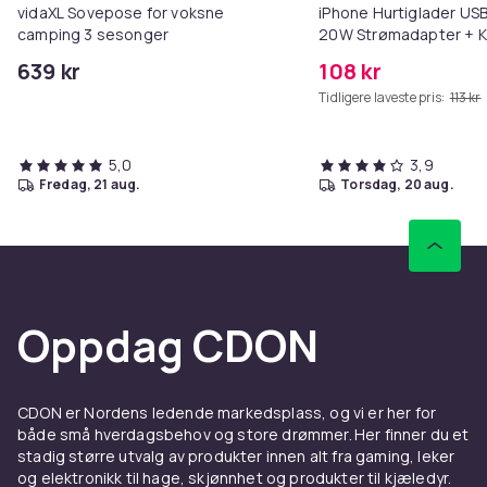
Produktsikkerhetsinformasjon
vidaXL Sovepose for voksne
iPhone Hurtiglader USB
camping 3 sesonger
20W Strømadapter + K
639 kr
108 kr
Tidligere laveste pris:
113 kr
5,0
3,9
fredag, 21 aug.
torsdag, 20 aug.
Oppdag CDON
CDON er Nordens ledende markedsplass, og vi er her for
både små hverdagsbehov og store drømmer. Her finner du et
stadig større utvalg av produkter innen alt fra gaming, leker
og elektronikk til hage, skjønnhet og produkter til kjæledyr.