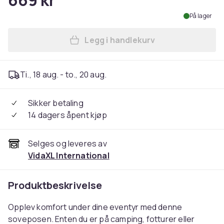
669 kr
På lager
Legg i handlekurv
Legg vidaXL Sovepose for v
Ti., 18 aug. - to., 20 aug.
Sikker betaling
14 dagers åpent kjøp
Selges og leveres av
VidaXL International
Produktbeskrivelse
Opplev komfort under dine eventyr med denne
soveposen. Enten du er på camping, fotturer eller