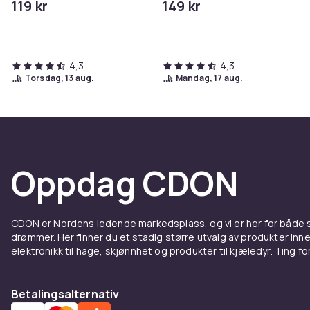
119 kr
149 kr
iPhone/iPad
4,3
4,3
torsdag, 13 aug.
mandag, 17 aug.
Oppdag CDON
CDON er Nordens ledende markedsplass, og vi er her for både
drømmer. Her finner du et stadig større utvalg av produkter inne
elektronikk til hage, skjønnhet og produkter til kjæledyr. Ting for 
Betalingsalternativ