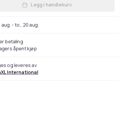
Legg i handlekurv
Legg vidaXL Nattbord med skrivebor
 aug. - to., 20 aug.
er betaling
agers åpent kjøp
es og leveres av
aXL International