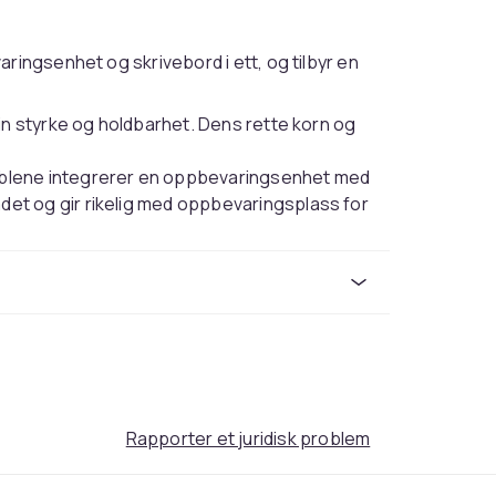
ringsenhet og skrivebord i ett, og tilbyr en
sin styrke og holdbarhet. Dens rette korn og
.
møblene integrerer en oppbevaringsenhet med
det og gir rikelig med oppbevaringsplass for
 fleksible monteringsalternativer, slik at du
e for å matche arbeidsområdet.
kapet passer tett ved sengen, og skaper
. Det er et ideelt valg for mindre eller
ord. Sengeramme er ikke inkludert i
Rapporter et juridisk problem