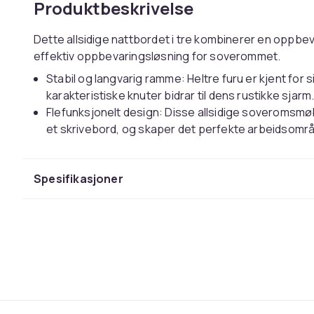
Produktbeskrivelse
Dette allsidige nattbordet i tre kombinerer en oppbeva
effektiv oppbevaringsløsning for soverommet.
Stabil og langvarig ramme: Heltre furu er kjent for 
karakteristiske knuter bidrar til dens rustikke sjarm
Flefunksjonelt design: Disse allsidige soveroms
et skrivebord, og skaper det perfekte arbeidsområ
å holde tingene dine lett tilgjengelig.
To monteringsalternativer: Dette skrivebordet tilbyr
Spesifikasjoner
kan plassere det på enten venstre eller høyre sid
Plassbesparende: Dette L-formede oppbevaringss
en slags skillevegg for å maksimere soveromsplassen
trange områder.
Godt å vite:
Leveransen inkluderer et nattbord med kun skriveb
leveransen.