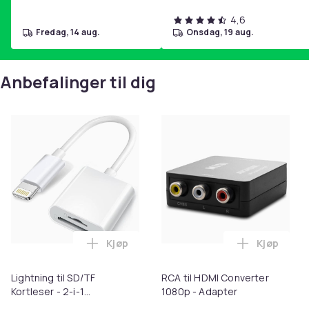
Materiale
4,6
Artikkel nr.
fredag, 14 aug.
onsdag, 19 aug.
Produktsikkerhetsinformasjon
Anbefalinger til dig
Kjøp
Kjøp
Legg Lightning til SD/TF Kortleser - 2-i-
Legg RCA t
Lightning til SD/TF
RCA til HDMI Converter
Kortleser - 2-i-1
1080p - Adapter
Minnekortadapter til