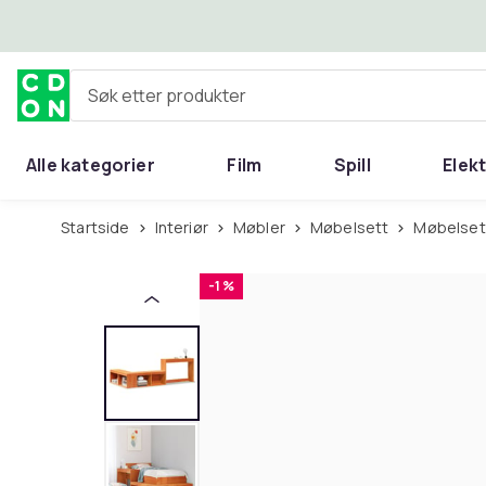
Hopp til hovedinnhold
Søk etter produkter
Alle kategorier
Film
Spill
Elek
Startside
Interiør
Møbler
Møbelsett
Møbelse
-1 %