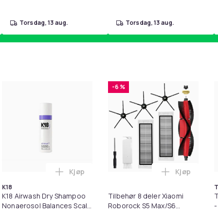
Furutre
43707e9b-f4e3-5a98-9a3d-13e6191b0dc5
torsdag, 13 aug.
torsdag, 13 aug.
-6 %
Kjøp
Kjøp
1 Minnekortadapter til iPhone/iPad i handlekurven
il HDMI Converter 1080p - Adapter i handlekurven
Legg K18 Airwash Dry Shampoo Nonaerosol 
Legg Tilbeh
K18
T
K18 Airwash Dry Shampoo
Tilbehør 8 deler Xiaomi
T
Nonaerosol Balances Scalp
Roborock S5 Max/S6
-
& Controls Excess Oil
Pure/S6