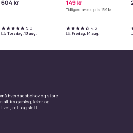
604 kr
149 kr
MAXV/S50/S51/S55/S5/S60/S65/S
Tidligere laveste pris:
159 kr
5,0
4,3
torsdag, 13 aug.
fredag, 14 aug.
 små hverdagsbehov og store
n alt fra gaming, leker og
livet, rett og slett.