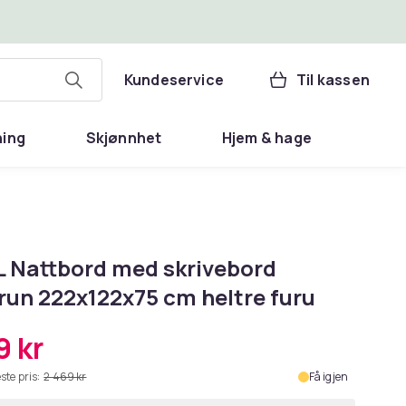
Kundeservice
Til kassen
ning
Skjønnhet
Hjem & hage
L Nattbord med skrivebord
run 222x122x75 cm heltre furu
9 kr
ste pris:
2 469 kr
Få igjen