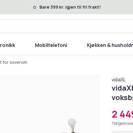
Bare 399 kr. igjen til fri frakt!
tronikk
Mobiltelefoni
Kjøkken & hushold
tt for soverom
vidaXL
vidaX
voksb
2 44
Tidligere lave