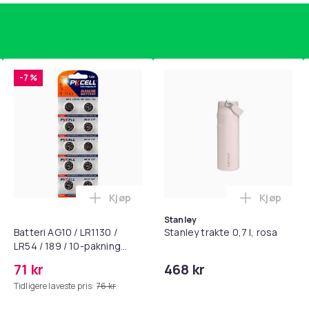
H)
-7 %
e eller høyre
Kjøp
Kjøp
standsbånd - mage- og kjernetrening, yoga og hjemmegymnast
puter for Bose QC35 I/II, QC25, QC15, QC 2 AE 2, AE 2i, AE 2w,
Legg Batteri AG10 / LR1130 / LR54 / 189 
Legg Stanl
Stanley
Batteri AG10 / LR1130 /
Stanley trakte 0,7 l, rosa
LR54 / 189 / 10-pakning
PKcell
71 kr
468 kr
Tidligere laveste pris:
76 kr