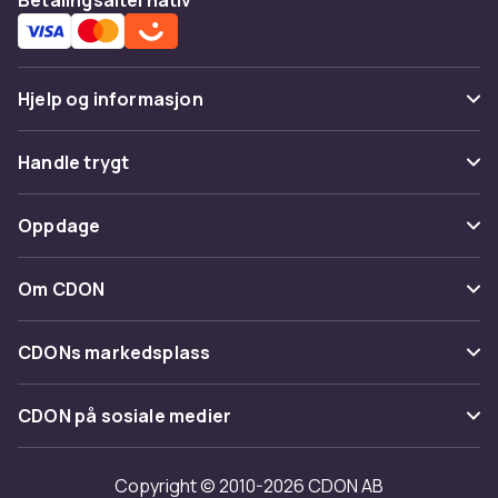
Hjelp og informasjon
Vanlige spørsmål
Handle trygt
Spor pakke
Betaling
Oppdage
Angre & returner her
Levering
Kategorier
Kontakt oss
Om CDON
Vilkår & policy
Varemerker
Om oss
Tilbakekallinger
CDONs markedsplass
Guider
Kundeanmeldelser
Merchant Help Center
CDON på sosiale medier
Jobbe på CDON
Investor relations
Copyright © 2010-2026 CDON AB