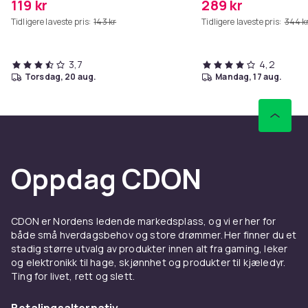
119 kr
289 kr
Tidligere laveste pris:
143 kr
Tidligere laveste pris:
344 k
3,7
4,2
torsdag, 20 aug.
mandag, 17 aug.
Oppdag CDON
CDON er Nordens ledende markedsplass, og vi er her for
både små hverdagsbehov og store drømmer. Her finner du et
stadig større utvalg av produkter innen alt fra gaming, leker
og elektronikk til hage, skjønnhet og produkter til kjæledyr.
Ting for livet, rett og slett.
Betalingsalternativ