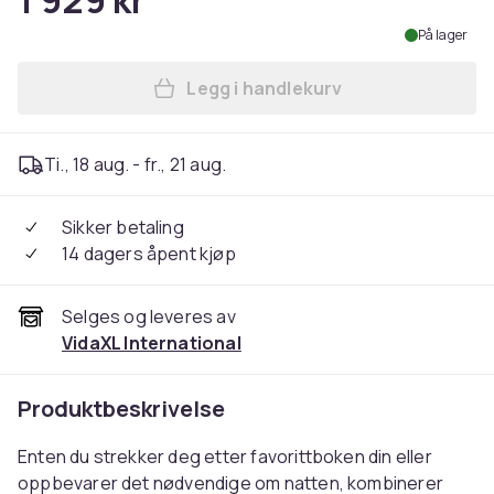
1 929 kr
På lager
Legg i handlekurv
Legg vidaXL Nattbord 2 stk 
Ti., 18 aug. - fr., 21 aug.
Sikker betaling
14 dagers åpent kjøp
Selges og leveres av
VidaXL International
Produktbeskrivelse
Enten du strekker deg etter favorittboken din eller
oppbevarer det nødvendige om natten, kombinerer