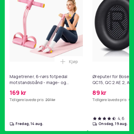
Farge
Antrasitt
Materiale
Bomull, Polyester
Vekt, gram
3970
Artikkel nr.
9919c46b-cbdc-425e-bc94-79d776dff6d1
Kjøp
Legg Magetrener, 6-rørs fotp
Produktsikkerhetsinformasjon
Magetrener, 6-rørs fotpedal
Øreputer for Bose QC
motstandsbånd - mage- og
QC15, QC 2 AE 2, AE 
kjernetrening, yoga og
SoundTrue, SoundLin
169 kr
89 kr
hjemmegymnastikk Pink
Tidligere laveste pris:
201 kr
Tidligere laveste pris:
99 
4,6
fredag, 14 aug.
onsdag, 19 aug.