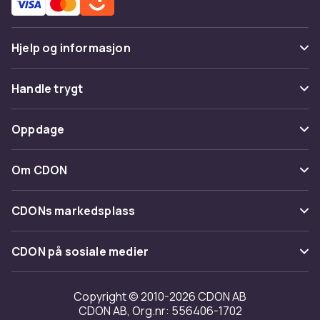
Hjelp og informasjon
Vanlige spørsmål
Handle trygt
Spor pakke
Betaling
Oppdage
Angre & returner her
Levering
Kategorier
Kontakt oss
Om CDON
Vilkår & policy
Varemerker
Om oss
Tilbakekallinger
CDONs markedsplass
Guider
Kundeanmeldelser
Merchant Help Center
CDON på sosiale medier
Jobbe på CDON
Investor relations
Copyright © 2010-2026 CDON AB
CDON AB, Org.nr: 556406-1702
Tilgjengelighet