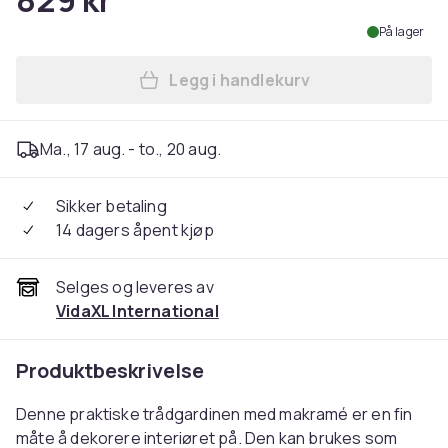
829 kr
På lager
Legg i handlekurv
Legg vidaXL Makramé gardin
Ma., 17 aug. - to., 20 aug.
Sikker betaling
14 dagers åpent kjøp
Selges og leveres av
VidaXL International
Produktbeskrivelse
Denne praktiske trådgardinen med makramé er en fin
måte å dekorere interiøret på. Den kan brukes som