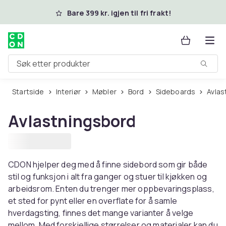
Hopp til hovedinnhold
Bare 399 kr. igjen til fri frakt!
Søk etter produkter
Startside
Interiør
Møbler
Bord
Sideboards
Avla
Avlastningsbord
CDON hjelper deg med å finne sidebord som gir både
stil og funksjon i alt fra ganger og stuer til kjøkken og
arbeidsrom. Enten du trenger mer oppbevaringsplass,
et sted for pynt eller en overflate for å samle
hverdagsting, finnes det mange varianter å velge
mellom. Med forskjellige størrelser og materialer kan du