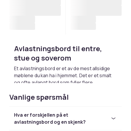
Avlastningsbord til entre,
stue og soverom
Et avlastningsbord er et av de mest allsidige
møblene du kan ha i hjemmet. Det er et smalt
og ofte avlangt bord som fyller flere
funksjoner og passer inn i de fleste rom. Hos
Vanlige spørsmål
CDON finner du avlastningsbord i mange stiler,
materialer og størrelser.
Hva er forskjellen på et
Hva er et avlastningsbord?
avlastningsbord og en skjenk?
Et avlastningsbord, også kalt et konsollbord