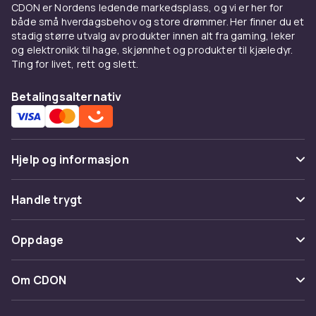
CDON er Nordens ledende markedsplass, og vi er her for
hjem.
både små hverdagsbehov og store drømmer. Her finner du et
stadig større utvalg av produkter innen alt fra gaming, leker
Materialet påvirker også vedlikeholdet.
og elektronikk til hage, skjønnhet og produkter til kjæledyr.
Treavlastningsbord varmer opp et rom og gir
Ting for livet, rett og slett.
et naturlig uttrykk, men krever litt vedlikehold.
Metallbord er mer holdbare og lettere å
Betalingsalternativ
rengjøre, noe som er praktisk i en aktiv entre
med mye gjennomgang.
Kombiner avlastningsbordet med en
skjenk
Hjelp og informasjon
eller serveringsbord
for et helhetlig uttrykk i
stuen.
Vanlige spørsmål
Handle trygt
Tips til plassering og innredning
Spor pakke
Betaling
I entreen er et avlastningsbord et praktisk
Oppdage
Angre & returner her
supplement til et entrespeil og en
Levering
knaggerekke. Legg en kurv eller en liten skål
Kategorier
Kontakt oss
Om CDON
oppå for nøkler og småting, og plasser en
Vilkår & policy
bordlampe hvis det er behov for ekstra
Varemerker
Om oss