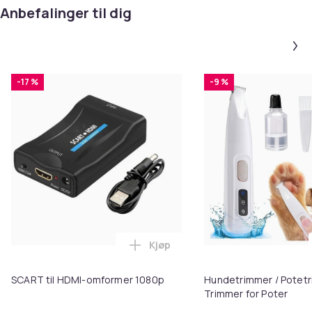
Anbefalinger til dig
[email protected]
Artikkel nr.
a20e2caa-4b92-5aea-bc7e-1d4615978d1e
-17 %
-9 %
Produktsikkerhetsinformasjon
Kjøp
Legg SCART til HDMI-omformer 1
SCART til HDMI-omformer 1080p
Hundetrimmer / Potetr
Trimmer for Poter