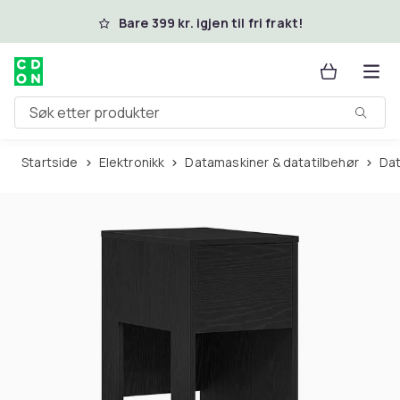
Hopp til hovedinnhold
Bare 399 kr. igjen til fri frakt!
Søk etter produkter
Startside
Elektronikk
Datamaskiner & datatilbehør
D