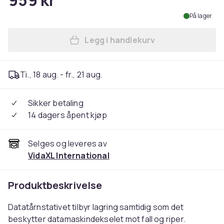
959 kr
På lager
Legg i handlekurv
Legg vidaXL Datatårnstativ
Ti., 18 aug. - fr., 21 aug.
Sikker betaling
14 dagers åpent kjøp
Selges og leveres av
VidaXL International
Produktbeskrivelse
Datatårnstativet tilbyr lagring samtidig som det
beskytter datamaskindekselet mot fall og riper.