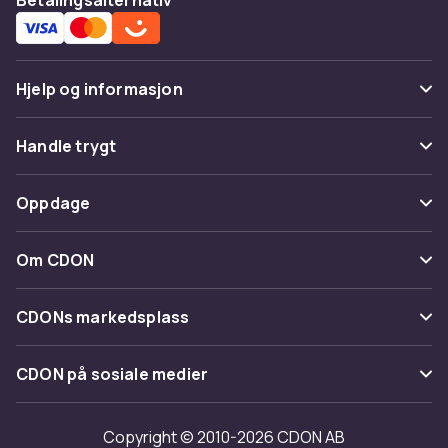
Hjelp og informasjon
Vanlige spørsmål
Handle trygt
Spor pakke
Betaling
Oppdage
Angre & returner her
Levering
Kategorier
Kontakt oss
Om CDON
Vilkår & policy
Varemerker
Om oss
Tilbakekallinger
CDONs markedsplass
Guider
Kundeanmeldelser
Merchant Help Center
CDON på sosiale medier
Jobbe på CDON
Investor relations
Copyright © 2010-2026 CDON AB