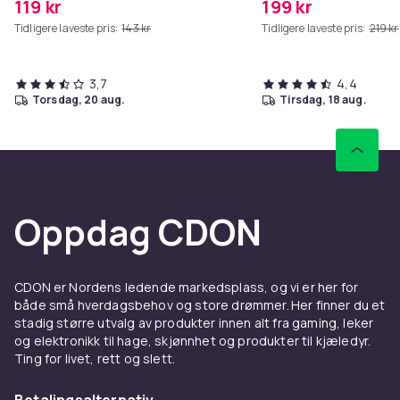
119 kr
199 kr
Tidligere laveste pris:
143 kr
Tidligere laveste pris:
219 kr
3,7
4,4
torsdag, 20 aug.
tirsdag, 18 aug.
Oppdag CDON
CDON er Nordens ledende markedsplass, og vi er her for
både små hverdagsbehov og store drømmer. Her finner du et
stadig større utvalg av produkter innen alt fra gaming, leker
og elektronikk til hage, skjønnhet og produkter til kjæledyr.
Ting for livet, rett og slett.
Betalingsalternativ