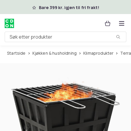
Hopp til hovedinnhold
Bare 399 kr. igjen til fri frakt!
Søk etter produkter
Startside
Kjøkken & husholdning
Klimaprodukter
Ter