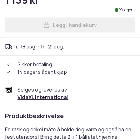
1 139 kr
På lager
Legg i handlekurv
Legg vidaXL 2-i-1 bålfat og 
Ti., 18 aug. - fr., 21 aug.
Sikker betaling
14 dagers åpent kjøp
Selges og leveres av
VidaXL International
Produktbeskrivelse
En rask og enkel måte å holde deg varm og også ha en
fest utendørs! Bring dette 2-i-1 bålfatet hjemme