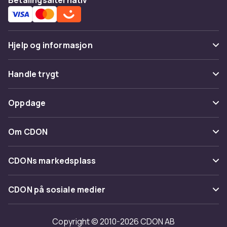
Hjelp og informasjon
Vanlige spørsmål
Handle trygt
Spor pakke
Betaling
Oppdage
Angre & returner her
Levering
Kategorier
Kontakt oss
Om CDON
Vilkår & policy
Varemerker
Om oss
Tilbakekallinger
CDONs markedsplass
Guider
Kundeanmeldelser
Merchant Help Center
CDON på sosiale medier
Jobbe på CDON
Investor relations
Copyright © 2010-2026 CDON AB