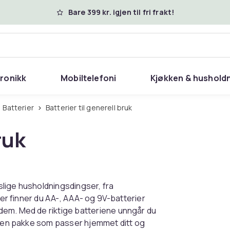
Bare 399 kr. igjen til fri frakt!
tronikk
Mobiltelefoni
Kjøkken & hushold
Batterier
Batterier til generell bruk
ruk
gslige husholdningsdingser, fra
Her finner du AA-, AAA- og 9V-batterier
dem. Med de riktige batteriene unngår du
lg en pakke som passer hjemmet ditt og