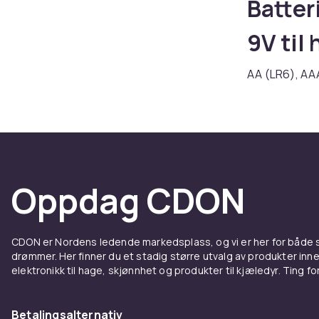
Batter
9V til
AA (LR6), AAA
forbrukerelek
trådløse mus.
batterier sitt
Kjøp AA, AAA
Fordel
Oppdag CDON
til gen
CDON er Nordens ledende markedsplass, og vi er her for både
Hos CDON finn
drømmer. Her finner du et stadig større utvalg av produkter inne
konkurransedy
elektronikk til hage, skjønnhet og produkter til kjæledyr. Ting for 
innstegsmodel
sertifiserte 
Betalingsalternativ