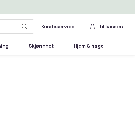
Kundeservice
Til kassen
ning
Skjønnhet
Hjem & hage