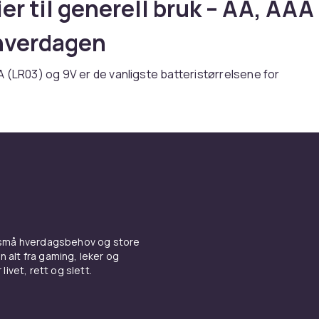
ier til generell bruk – AA, AAA
 hverdagen
 (LR03) og 9V er de vanligste batteristørrelsene for
tronikk. AA-batterier driver fjernkontroller, lommelykter, le
 AAA-batterier brukes i fjernkontroller og smarthome-sens
er i røykvarslere.
 og 9V-batterier online hos CDON.
er og bruksanvisning for Batte
erell bruk
 små hverdagsbehov og store
er du Batterier til generell bruk fra ledende produsenter til
n alt fra gaming, leker og
ktige priser. Vårt brede sortiment dekker alle prisklasser, f
livet, rett og slett.
ler til avanserte profesjonelle løsninger. Alle produkter er
og møter europeiske kvalitets- og sikkerhetsstandarder.