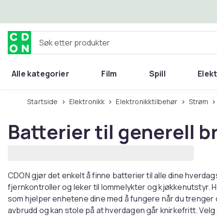
Hopp til hovedinnhold
Søk etter produkter
Alle kategorier
Film
Spill
Elek
Startside
Elektronikk
Elektronikktilbehør
Strøm
Batterier til generell b
CDON gjør det enkelt å finne batterier til alle dine hverda
fjernkontroller og leker til lommelykter og kjøkkenutstyr. 
som hjelper enhetene dine med å fungere når du trenger 
avbrudd og kan stole på at hverdagen går knirkefritt. Ve