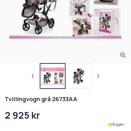
Tvillingvogn grå 26733AA
2 925 kr
Få igjen