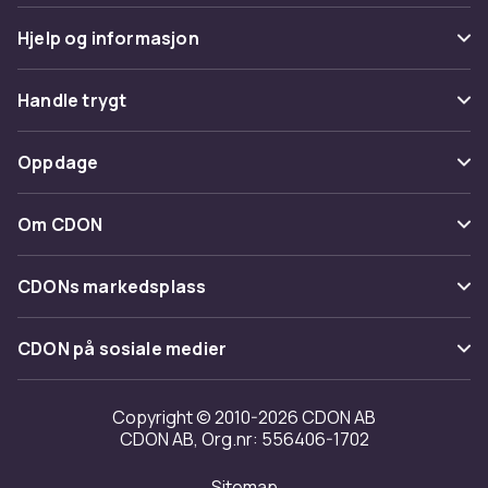
Hjelp og informasjon
Vanlige spørsmål
Handle trygt
Spor pakke
Betaling
Oppdage
Angre & returner her
Levering
Kategorier
Kontakt oss
Om CDON
Vilkår & policy
Varemerker
Om oss
Tilbakekallinger
CDONs markedsplass
Guider
Kundeanmeldelser
Merchant Help Center
CDON på sosiale medier
Jobbe på CDON
Investor relations
Copyright © 2010-2026 CDON AB
CDON AB, Org.nr: 556406-1702
Tilgjengelighet
Sitemap