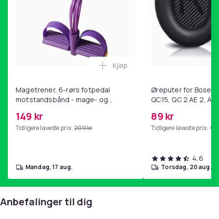
Kjøp
Legg Magetrener, 6-rørs fotp
Magetrener, 6-rørs fotpedal
Øreputer for Bose QC
motstandsbånd - mage- og
QC15, QC 2 AE 2, AE 
kjernetrening, yoga og
SoundTrue, SoundLin
149 kr
89 kr
hjemmegymnastikk Purple
Tidligere laveste pris:
209 kr
Tidligere laveste pris:
99 
4,6
mandag, 17 aug.
torsdag, 20 aug.
Anbefalinger til dig