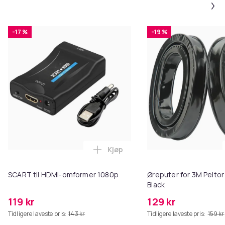
-17 %
-19 %
Kjøp
Legg SCART til HDMI-omformer 1
SCART til HDMI-omformer 1080p
Øreputer for 3M Peltor
Black
119 kr
129 kr
Tidligere laveste pris:
143 kr
Tidligere laveste pris:
159 kr