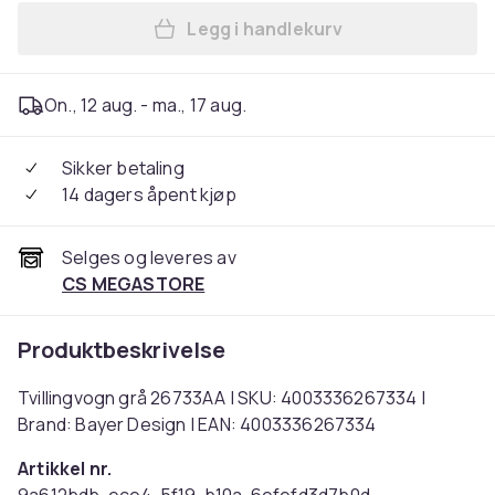
Legg i handlekurv
Legg Tvillingvogn grå 26733
On., 12 aug. - ma., 17 aug.
Sikker betaling
14 dagers åpent kjøp
Selges og leveres av
CS MEGASTORE
Produktbeskrivelse
Tvillingvogn grå 26733AA | SKU: 4003336267334 |
Brand: Bayer Design | EAN: 4003336267334
Artikkel nr.