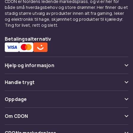
CDON er Nordens ledende markedsplass, og vi er her for
både små hverdagsbehov og store drømmer. Her finner du et
stadig større utvalg av produkter innen alt fra gaming, leker
og elektronikk til hage, skjønnhet og produkter til kjæledyr.
Ting for livet, rett og slett.
Betalingsalternativ
Hjelp og informasjon
Vanlige spørsmål
Handle trygt
Spor pakke
Betaling
Oppdage
Angre & returner her
Levering
Kategorier
Kontakt oss
Om CDON
Vilkår & policy
Varemerker
Om oss
Tilbakekallinger