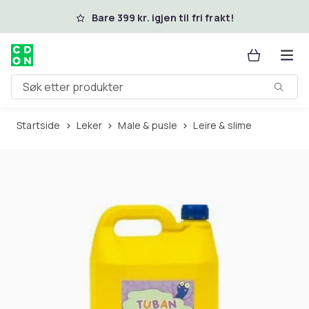
Hopp til hovedinnhold
Bare 399 kr. igjen til fri frakt!
Søk etter produkter
Startside
Leker
Male & pusle
Leire & slime