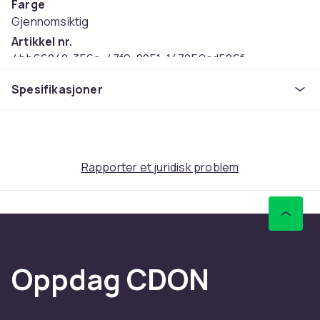
Farge
Gjennomsiktig
Artikkel nr.
4bb66240-356a-47f9-8051-147259cd506f
Produktsikkerhetsinformasjon
Spesifikasjoner
Rapporter et juridisk problem
Oppdag CDON