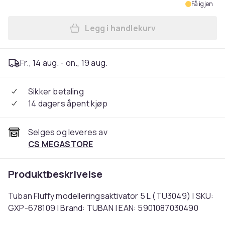
Få igjen
Legg i handlekurv
Legg Tuban Fluffy modelleri
Fr., 14 aug. - on., 19 aug.
Sikker betaling
14 dagers åpent kjøp
Selges og leveres av
CS MEGASTORE
Produktbeskrivelse
Tuban Fluffy modelleringsaktivator 5 L (TU3049) | SKU:
GXP-678109 | Brand: TUBAN | EAN: 5901087030490