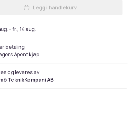
Legg i handlekurv
Legg Trådløs ekstern laserpeker Po
 aug. - fr., 14 aug.
er betaling
agers åpent kjøp
es og leveres av
mö TeknikKompani AB