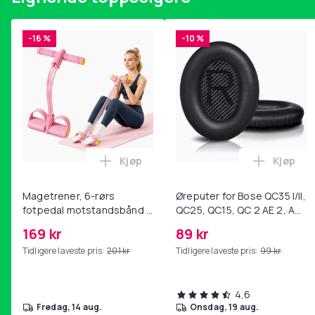
Produktsikkerhetsinformasjon
-16 %
-10 %
Kjøp
Kjøp
Legg Magetrener, 6-rørs fotpedal mot
Legg Øre
Magetrener, 6-rørs
Øreputer for Bose QC35 I/II,
fotpedal motstandsbånd -
QC25, QC15, QC 2 AE 2, AE
mage- og kjernetrening,
2i, AE 2w, SoundTrue,
169 kr
89 kr
yoga og
SoundLink Black
Tidligere laveste pris:
201 kr
Tidligere laveste pris:
99 kr
hjemmegymnastikk Pink
4,6
fredag, 14 aug.
onsdag, 19 aug.