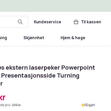
Kundeservice
Til kassen
ning
Skjønnhet
Hjem & hage
øs ekstern laserpeker Powerpoint
e Presentasjonsside Turning
r
kr
ste pris:
295 kr
Få igjen