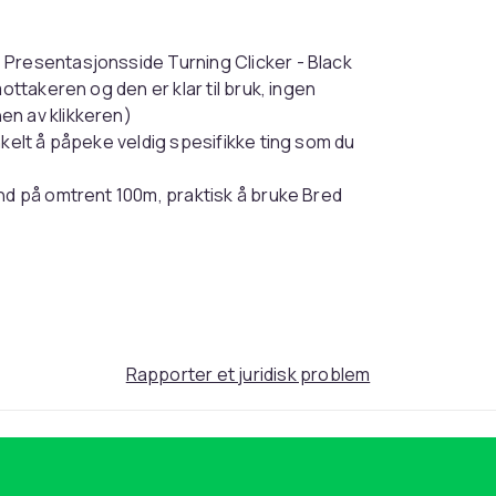
 Presentasjonsside Turning Clicker - Black
ottakeren og den er klar til bruk, ingen
en av klikkeren)
nkelt å påpeke veldig spesifikke ting som du
nd på omtrent 100m, praktisk å bruke Bred
dows, for Mac OS-system
lde i hånden Spesifikasjon
likk for å velge hyperkobling 3.
riale: ABS Inngangsstrøm: 3.7V 20mA
nsesnitt pakke inkludert: 1 x laserpeker 1 x
ok
Rapporter et juridisk problem
Black
100
77716b91-0183-5371-b2dc-5f5fe9becaec