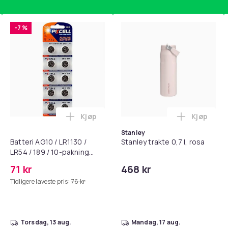
-7 %
Kjøp
Kjøp
standsbånd - mage- og kjernetrening, yoga og hjemmegymnast
puter for Bose QC35 I/II, QC25, QC15, QC 2 AE 2, AE 2i, AE 2w,
Legg Batteri AG10 / LR1130 / LR54 / 189 
Legg Stanl
Stanley
Batteri AG10 / LR1130 /
Stanley trakte 0,7 l, rosa
LR54 / 189 / 10-pakning
PKcell
71 kr
468 kr
Tidligere laveste pris:
76 kr
torsdag, 13 aug.
mandag, 17 aug.