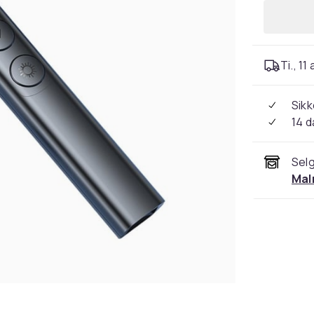
Ti., 11
Sikk
14 d
Selg
Mal