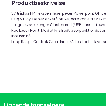
Produktbeskrivelse
S7 trådløs PPT ekstern laserpeker Powerpoint Office
Plug & Play: Den er enkel å bruke, bare koble til USB-m
programvare trenger å lastes ned (USB passer i bunn
Red Laser Point: Med et knallrødt laserpunkt er det e
ikke kan nå
Long Range Control: Gir en lang trådløs kontrollavsta
kompatibilitet: Den er kompatibel med Android, Win
Enkel å bære: Kompakt størrelse, lett i vekt, lett å ho
Funksjon: 1. Trykk lenge for å bytte vinduer 2. Enkelt k
Dobbeltklikk for å åpne hyperkoblingen Produktmate
Batterikapasitet: 180mAh Ladegrensesnitt: Type-C Gre
USB-mottaker 1 x datakabel 1 x engelsk brukerhåndb
Annet ikke inkludert
Farge
Vekt, gram
Lignende toppselgere
Artikkel nr.