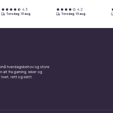
4,3
4,2
torsdag, 13 aug.
torsdag, 13 aug.
 små hverdagsbehov og store
n alt fra gaming, leker og
livet, rett og slett.