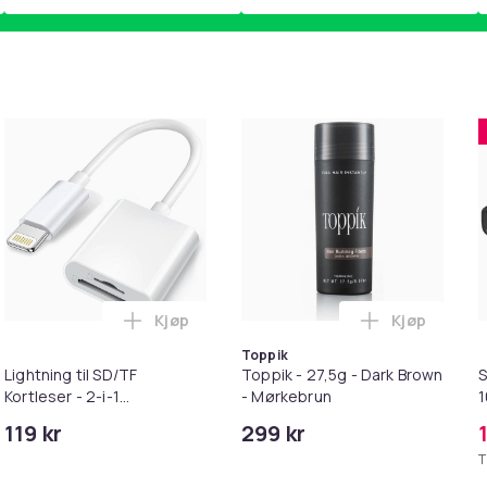
Kjøp
Kjøp
pter i handlekurven
irwash Dry Shampoo Nonaerosol Balances Scalp & Controls Exc
Legg Lightning til SD/TF Kortleser - 2-i-1
Legg Toppik
Toppik
Lightning til SD/TF
Toppik - 27,5g - Dark Brown
S
Kortleser - 2-i-1
- Mørkebrun
Minnekortadapter til
119 kr
299 kr
iPhone/iPad
T