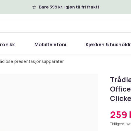
Bare 399 kr. igjen til fri frakt!
tronikk
Mobiltelefoni
Kjøkken & hushold
Trådløse presentasjonsapparater
Trådl
Offic
Clicke
259 
Tidligere lave