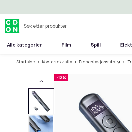
Hopp til hovedinnhold
Søk etter produkter
Alle kategorier
Film
Spill
Elek
Startside
Kontorrekvisita
Presentasjonsutstyr
-12 %