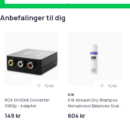
Anbefalinger til dig
Kjøp
Kjøp
Legg RCA til HDMI Converter 1080p - Ada
Legg K18 A
K18
RCA til HDMI Converter
K18 Airwash Dry Shampoo
1080p - Adapter
Nonaerosol Balances Scalp
& Controls Excess Oil
149 kr
604 kr