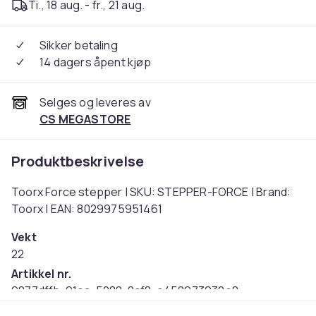
Ti., 18 aug. - fr., 21 aug.
Sikker betaling
14 dagers åpent kjøp
Selges og leveres av
CS MEGASTORE
Produktbeskrivelse
Toorx Force stepper | SKU: STEPPER-FORCE | Brand:
Toorx | EAN: 8029975951461
Vekt
22
Artikkel nr.
9877dffb-91ea-5088-8cf8-e458973930e8