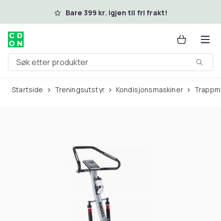
Hopp til hovedinnhold
Bare 399 kr. igjen til fri frakt!
Søk etter produkter
Startside
Treningsutstyr
Kondisjonsmaskiner
Trappm