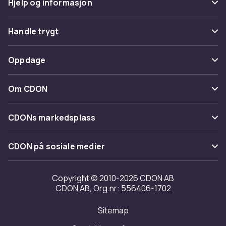
Hjelp og informasjon
Vanlige spørsmål
Handle trygt
Spor pakke
Betaling
Oppdage
Angre & returner her
Levering
Kategorier
Kontakt oss
Om CDON
Vilkår & policy
Varemerker
Om oss
Tilbakekallinger
CDONs markedsplass
Guider
Kundeanmeldelser
Merchant Help Center
CDON på sosiale medier
Jobbe på CDON
Investor relations
Copyright © 2010-2026 CDON AB
CDON AB, Org.nr: 556406-1702
Tilgjengelighet
Sitemap