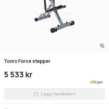
Toorx Force stepper
5 533 kr
Få igjen
Legg i handlekurv
Legg Toorx Force stepper i