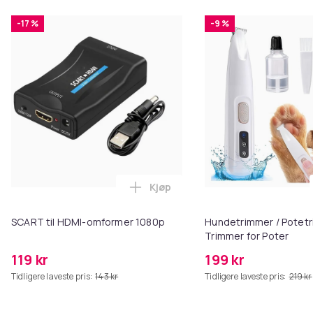
-17 %
-9 %
Kjøp
Legg SCART til HDMI-omformer 1
SCART til HDMI-omformer 1080p
Hundetrimmer / Potetr
Trimmer for Poter
119 kr
199 kr
Tidligere laveste pris:
143 kr
Tidligere laveste pris:
219 kr