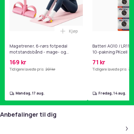
Kjøp
Legg Magetrener, 6-rørs fotp
Magetrener, 6-rørs fotpedal
Batteri AG10 / LR1130
motstandsbånd - mage- og
10-pakning PKcell
kjernetrening, yoga og
169 kr
71 kr
hjemmegymnastikk Pink
Tidligere laveste pris:
201 kr
Tidligere laveste pris:
76 
mandag, 17 aug.
fredag, 14 aug.
Anbefalinger til dig