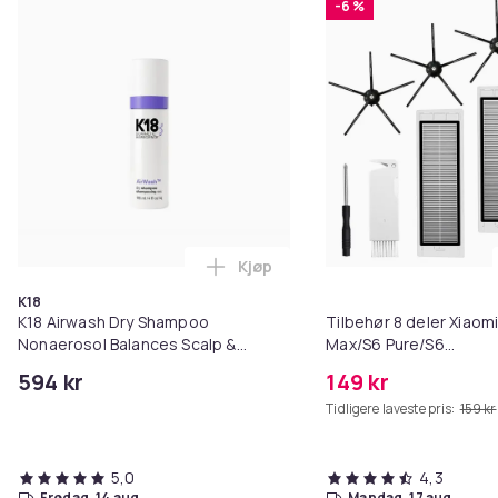
-6 %
Kjøp
Legg K18 Airwash Dry Shampoo No
K18
K18 Airwash Dry Shampoo
Tilbehør 8 deler Xiaom
Nonaerosol Balances Scalp &
Max/S6 Pure/S6
Controls Excess Oil
MAXV/S50/S51/S55/S5
594 kr
149 kr
Tidligere laveste pris:
159 kr
5,0
4,3
fredag, 14 aug.
mandag, 17 aug.