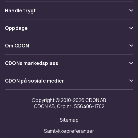
Vanlige spørsmål
Handle trygt
Spor pakke
Betaling
Oppdage
Angre & returner her
Levering
Kategorier
Kontakt oss
Om CDON
Vilkår & policy
Varemerker
Om oss
Tilbakekallinger
CDONs markedsplass
Guider
Kundeanmeldelser
Merchant Help Center
CDON på sosiale medier
Jobbe på CDON
Investor relations
Copyright © 2010-2026 CDON AB
CDON AB, Org.nr: 556406-1702
Tilgjengelighet
Sitemap
Samtykkepreferanser