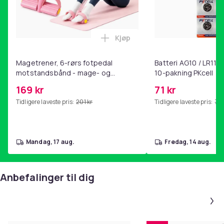
Kjøp
Legg Magetrener, 6-rørs fotp
Magetrener, 6-rørs fotpedal
Batteri AG10 / LR1130
motstandsbånd - mage- og
10-pakning PKcell
kjernetrening, yoga og
169 kr
71 kr
hjemmegymnastikk Pink
Tidligere laveste pris:
201 kr
Tidligere laveste pris:
76 
mandag, 17 aug.
fredag, 14 aug.
Anbefalinger til dig