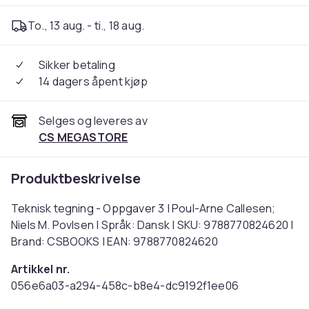
To., 13 aug. - ti., 18 aug.
Sikker betaling
14 dagers åpent kjøp
Selges og leveres av
CS MEGASTORE
Produktbeskrivelse
Teknisk tegning - Oppgaver 3 | Poul-Arne Callesen;
Niels M. Povlsen | Språk: Dansk | SKU: 9788770824620 |
Brand: CSBOOKS | EAN: 9788770824620
Artikkel nr.
056e6a03-a294-458c-b8e4-dc9192f1ee06