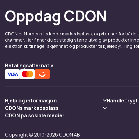
direkte til TV-en din.
Oppdag CDON
C8K-serien har en oppslukende Audio by Bang & Olu
og DTS:X-lyd for dine filmer, musikk og videospill.
CDON er Nordens ledende markedsplass, og vi er her for både
drømmer. Her finner du et stadig større utvalg av produkter inne
Funksjonell eleganse møter kraftig ytelse: Ultratynn
elektronikk til hage, skjønnhet og produkter til kjæledyr. Ting for 
kommer med en justerbar stativhøyde.
* ZeroBorder refererer kun til den knapt merkbare BM
Betalingsalternativ
under den normale visningsscenen og avstanden.
** 4K HDR PREMIUM 5000 er tilgjengelig på 85- og 
er tilgjengelig på 65\" og 75\" modeller.
Hjelp og informasjon
Handle trygt
CDONs markedsplass
288Hz Game Accelerator: TCLs nyeste DLG-teknologi 
Vanlige spørsmål
Betaling
CDON på sosiale medier
oppdateringsfrekvens og en forbedret spillatens for
Merchant Help Center
Spor pakke
Levering
oppløsning). 288Hz oppdateringsfrekvens kan oppnås
Copyright © 2010-2026 CDON AB
Angre & returner her
Vilkår & polic