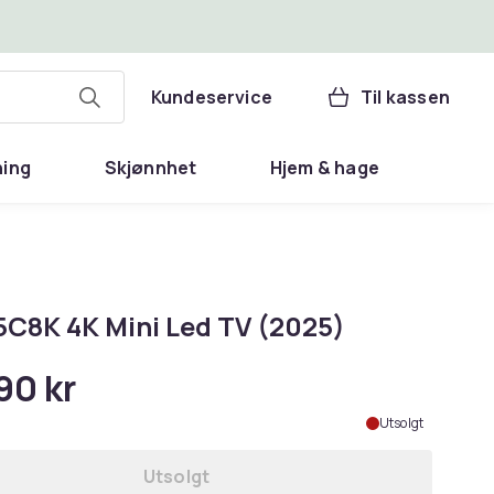
Kundeservice
Til kassen
ning
Skjønnhet
Hjem & hage
5C8K 4K Mini Led TV (2025)
90 kr
Utsolgt
Utsolgt