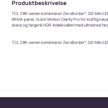
Produktbeskrivelse
TCL C8K-serien kombinerer ZeroBorder*, QD-Mini LE
WHVA-panel, 144Hz Motion Clarity Pro for kraftig nøya
skarp og fargerik HDR-bildekvalitet med ultrabred fa
TCL C8K-serien kombinerer ZeroBorder*, QD-Mini LE
WHVA-panel, 144Hz Motion Clarity Pro for kraftig nøya
skarp og fargerik HDR-bildekvalitet med ultrabred fa
På toppen av det, med Game Master, HDMI 2.1, ALLM,
bar, 288Hz Game Accelerator og alle de nyeste HDR-
Dolby Vision, Dolby Vision IQ) er denne TCL QD-Mini
alle HDR-filmer, strømming, sport og spill.
TCL C8K-serien har også det mest avanserte Smart
Google Assistant innebygd.
Enkel tilgang til innholdet du elsker takket være inte