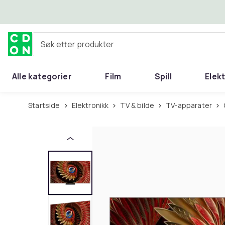
Hopp til hovedinnhold
Søk etter produkter
Alle kategorier
Film
Spill
Elek
Startside
Elektronikk
TV & bilde
TV-apparater