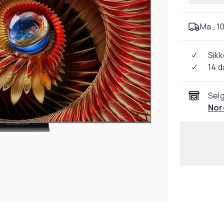
Ma., 10
Sikk
14 d
Selg
Nor