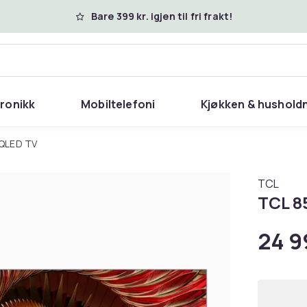
Bare 399 kr. igjen til fri frakt!
tronikk
Mobiltelefoni
Kjøkken & hushold
QLED TV
TCL
TCL 8
24 9