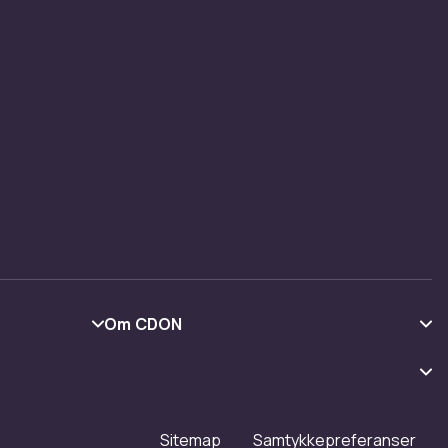
Om CDON
Om oss
Kundeanmeldelser
Jobbe på CDON
Sitemap
Samtykkepreferanser