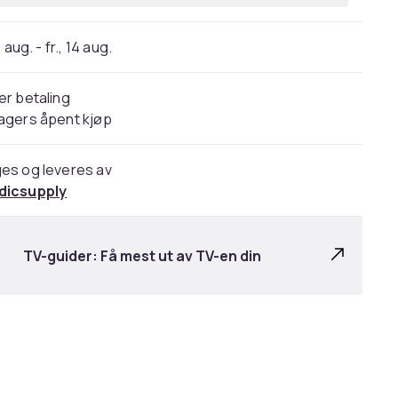
 aug. - fr., 14 aug.
er betaling
agers åpent kjøp
es og leveres av
dicsupply
TV-guider: Få mest ut av TV-en din