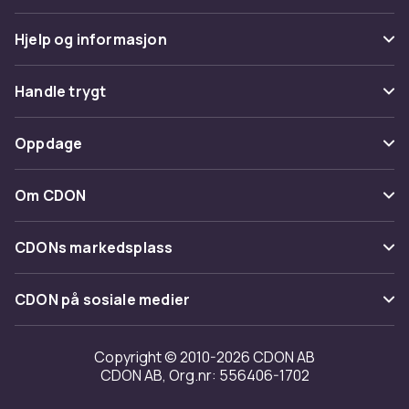
Hjelp og informasjon
Vanlige spørsmål
Handle trygt
Spor pakke
Betaling
Oppdage
Angre & returner her
Levering
Kategorier
Kontakt oss
Om CDON
Vilkår & policy
Varemerker
Om oss
Tilbakekallinger
CDONs markedsplass
Guider
Kundeanmeldelser
Merchant Help Center
CDON på sosiale medier
Jobbe på CDON
Investor relations
Copyright © 2010-2026 CDON AB
CDON AB, Org.nr: 556406-1702
Tilgjengelighet