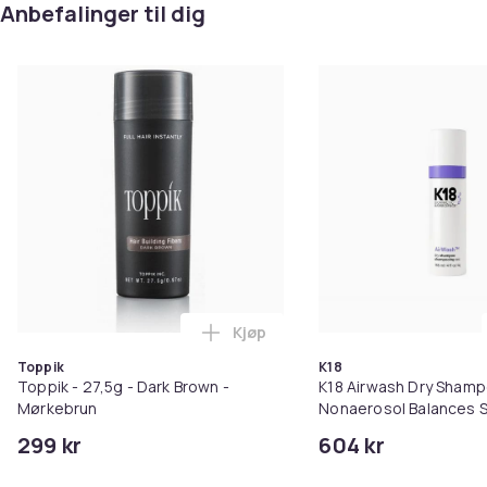
Anbefalinger til dig
Kjøp
Legg Toppik - 27,5g - Dark Brow
Toppik
K18
Toppik - 27,5g - Dark Brown -
K18 Airwash Dry Sham
Mørkebrun
Nonaerosol Balances S
Controls Excess Oil
299 kr
604 kr