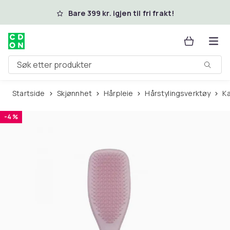
Hopp til hovedinnhold
Bare 399 kr. igjen til fri frakt!
Søk etter produkter
Startside
Skjønnhet
Hårpleie
Hårstylingsverktøy
-4 %