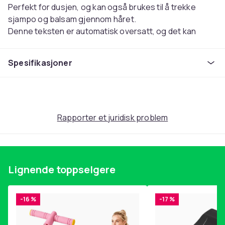
Perfekt for dusjen, og kan også brukes til å trekke
sjampo og balsam gjennom håret.
Denne teksten er automatisk oversatt, og det kan
forekomme feil.
Spesifikasjoner
Farge
Rosa
Artikkel nr.
8a52bd7d-bb6a-5855-8e91-605e119aa1eb
Rapporter et juridisk problem
Produktsikkerhetsinformasjon
Lignende toppselgere
-16 %
-17 %