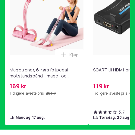
Kjøp
Legg Magetrener, 6-rørs fotp
Magetrener, 6-rørs fotpedal
SCART til HDMI-omf
motstandsbånd - mage- og
kjernetrening, yoga og
169 kr
119 kr
hjemmegymnastikk Pink
Tidligere laveste pris:
201 kr
Tidligere laveste pris:
143
3,7
mandag, 17 aug.
torsdag, 20 aug.