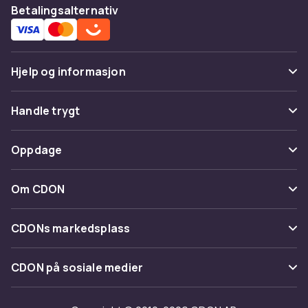
Betalingsalternativ
Hjelp og informasjon
Vanlige spørsmål
Handle trygt
Spor pakke
Betaling
Oppdage
Angre & returner her
Levering
Kategorier
Kontakt oss
Om CDON
Vilkår & policy
Varemerker
Om oss
Tilbakekallinger
CDONs markedsplass
Guider
Kundeanmeldelser
Merchant Help Center
CDON på sosiale medier
Jobbe på CDON
Investor relations