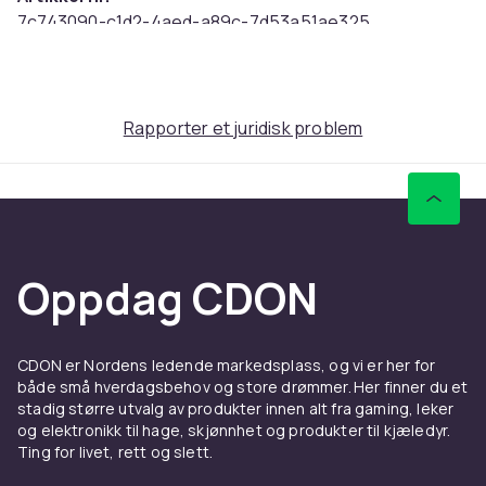
7c743090-c1d2-4aed-a89c-7d53a51ae325
Produktsikkerhetsinformasjon
Rapporter et juridisk problem
Oppdag CDON
CDON er Nordens ledende markedsplass, og vi er her for
både små hverdagsbehov og store drømmer. Her finner du et
stadig større utvalg av produkter innen alt fra gaming, leker
og elektronikk til hage, skjønnhet og produkter til kjæledyr.
Ting for livet, rett og slett.