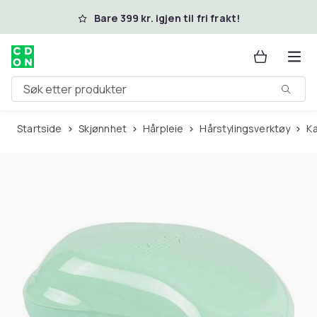
Hopp til hovedinnhold
Bare 399 kr. igjen til fri frakt!
Søk etter produkter
Startside
Skjønnhet
Hårpleie
Hårstylingsverktøy