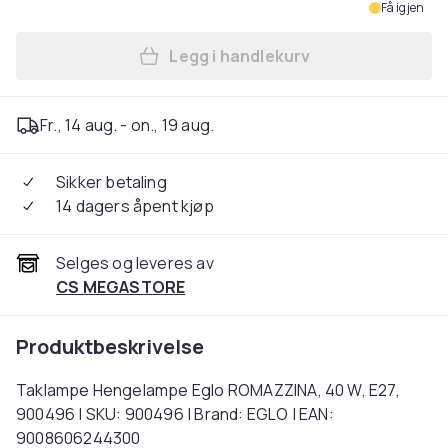
Få igjen
Legg i handlekurv
Legg Taklampe Hengelampe 
Fr., 14 aug. - on., 19 aug.
Sikker betaling
14 dagers åpent kjøp
Selges og leveres av
CS MEGASTORE
Produktbeskrivelse
Taklampe Hengelampe Eglo ROMAZZINA, 40 W, E27,
900496 | SKU: 900496 | Brand: EGLO | EAN:
9008606244300