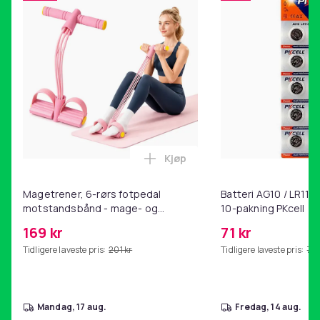
Kjøp
Legg Magetrener, 6-rørs fotp
Magetrener, 6-rørs fotpedal
Batteri AG10 / LR1130
motstandsbånd - mage- og
10-pakning PKcell
kjernetrening, yoga og
169 kr
71 kr
hjemmegymnastikk Pink
Tidligere laveste pris:
201 kr
Tidligere laveste pris:
76 
mandag, 17 aug.
fredag, 14 aug.