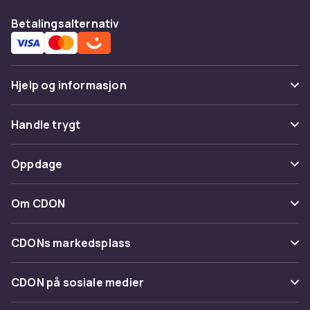
Betalingsalternativ
Hjelp og informasjon
Vanlige spørsmål
Handle trygt
Spor pakke
Betaling
Oppdage
Angre & returner her
Levering
Kategorier
Kontakt oss
Om CDON
Vilkår & policy
Varemerker
Om oss
Tilbakekallinger
CDONs markedsplass
Guider
Kundeanmeldelser
Merchant Help Center
CDON på sosiale medier
Jobbe på CDON