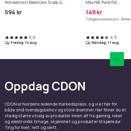
Nonaerosol Balances Scalp &
Max/S6 Pure/S6
Controls Excess Oil
MAXV/S50/S51/S55/S5
594 kr
149 kr
Tidligere laveste pris:
159 kr
5,0
4,3
fredag, 14 aug.
mandag, 17 aug.
Oppdag CDON
CDON er Nordens ledende markedsplass, og vi er her for
både små hverdagsbehov og store drømmer. Her finner du et
stadig større utvalg av produkter innen alt fra gaming, leker
og elektronikk til hage, skjønnhet og produkter til kjæledyr.
Ting for livet, rett og slett.