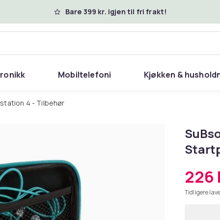
Bare 399 kr. igjen til fri frakt!
tronikk
Mobiltelefoni
Kjøkken & hushold
aystation 4 - Tilbehør
SuBson
Start
226 
Tidligere lave