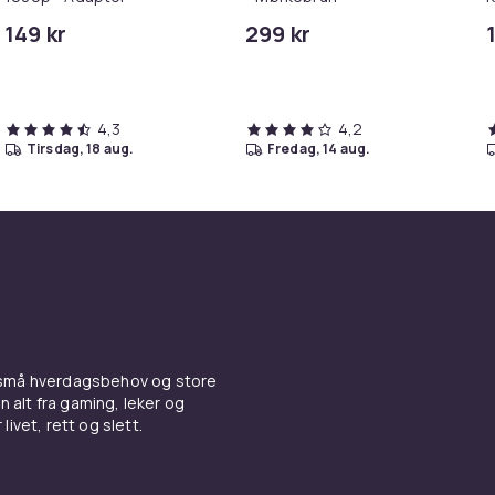
M
149 kr
299 kr
i
4,3
4,2
tirsdag, 18 aug.
fredag, 14 aug.
 små hverdagsbehov og store
n alt fra gaming, leker og
livet, rett og slett.