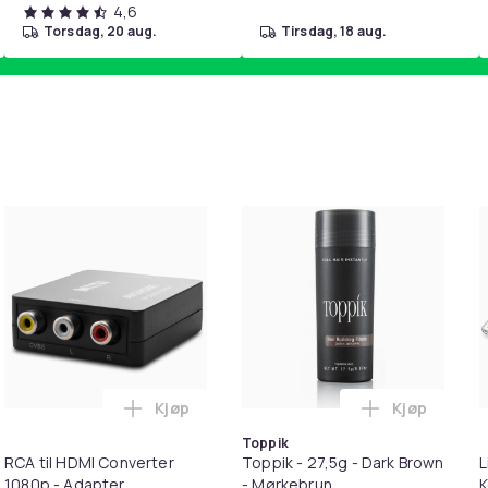
4,6
torsdag, 20 aug.
tirsdag, 18 aug.
Kjøp
Kjøp
handlekurven
etrimmer / Potetrimmer - Trimmer for Poter i handlekurven
Legg RCA til HDMI Converter 1080p - Adap
Legg Toppik
Toppik
RCA til HDMI Converter
Toppik - 27,5g - Dark Brown
L
1080p - Adapter
- Mørkebrun
K