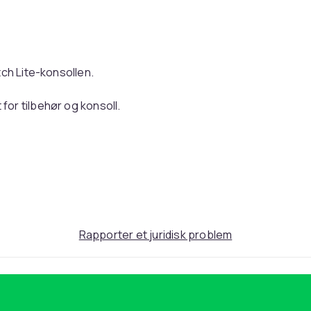
tch Lite-konsollen.
or tilbehør og konsoll.
kludert.
rekomme feil.
2fe0f2bb-c668-531c-94e7-6db0f6fc48de
Rapporter et juridisk problem