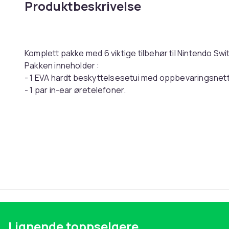
Produktbeskrivelse
Komplett pakke med 6 viktige tilbehør til Nintendo Swi
Pakken inneholder :
- 1 EVA hardt beskyttelsesetui med oppbevaringsnett f
- 1 par in-ear øretelefoner.
- 1 beskyttende skjerm i herdet glass + mikrofiberklut
- 1 oppbevaringsboks for spill + rengjøringssett
- Foto ikke kontraktsfestet, tilbehør og konsoll ikke in
Denne teksten er automatisk oversatt, og det kan fo
Artikkel nr.
Produktsikkerhetsinformasjon
Lignende toppselgere