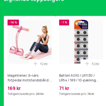
-16 %
-7 %
Kjøp
Kjøp
Legg Magetrener, 6-rørs fotpedal mot
Legg Bat
Magetrener, 6-rørs
Batteri AG10 / LR1130 /
fotpedal motstandsbånd -
LR54 / 189 / 10-pakning
mage- og kjernetrening,
PKcell
169 kr
71 kr
yoga og
Tidligere laveste pris:
201 kr
Tidligere laveste pris:
76 kr
hjemmegymnastikk Pink