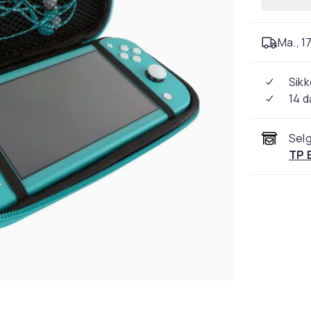
Ma., 17
Sikk
14 d
Selg
TP 