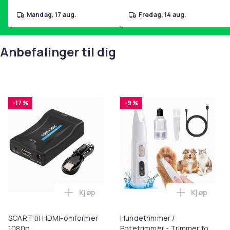
mandag, 17 aug.
fredag, 14 aug.
Anbefalinger til dig
-17 %
-9 %
Kjøp
Kjøp
Legg SCART til HDMI-omformer 1080p i 
Legg Hund
SCART til HDMI-omformer
Hundetrimmer /
1080p
Potetrimmer - Trimmer for