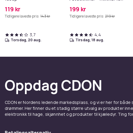
Poter
119 kr
199 kr
Tidligere laveste pris:
143 kr
Tidligere laveste pris:
219 kr
3,7
4,4
torsdag, 20 aug.
tirsdag, 18 aug.
Oppdag CDON
CDON er Nordens ledende markedsplass, og vi er her for både
drømmer. Her finner du et stadig større utvalg av produkter inne
elektronikk til hage, skjønnhet og produkter til kjæledyr. Ting for 
Betalingsalternativ