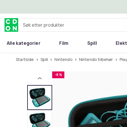
Hopp til hovedinnhold
Søk etter produkter
Alle kategorier
Film
Spill
Elek
Startside
Spill
Nintendo
Nintendo tilbehør
Pl
-8 %