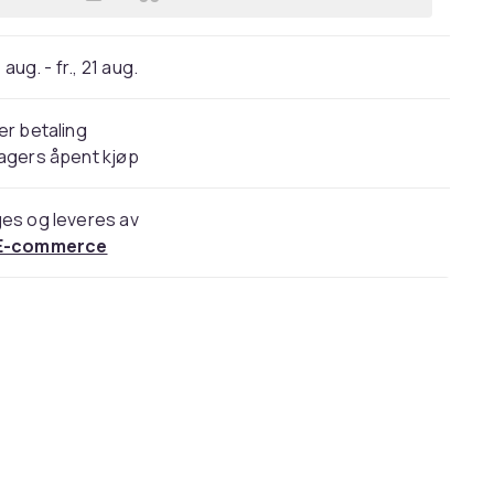
Legg SuBsonic Switch Lite Switch Li
 aug. - fr., 21 aug.
er betaling
agers åpent kjøp
es og leveres av
E-commerce