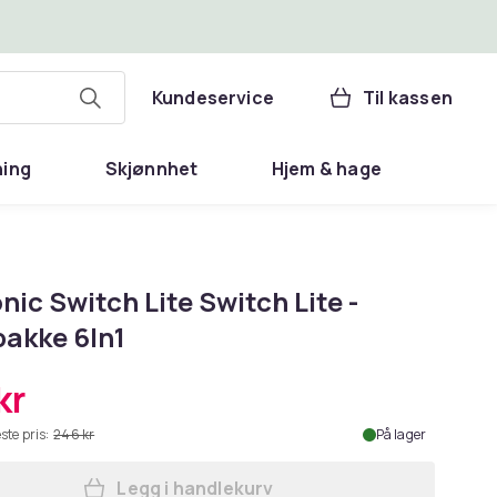
Kundeservice
Til kassen
ning
Skjønnhet
Hjem & hage
ic Switch Lite Switch Lite -
pakke 6In1
kr
ste pris:
246 kr
På lager
Legg i handlekurv