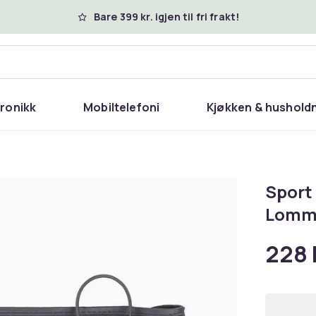
Bare 399 kr. igjen til fri frakt!
tronikk
Mobiltelefoni
Kjøkken & hushold
Sport
Lomme
228 