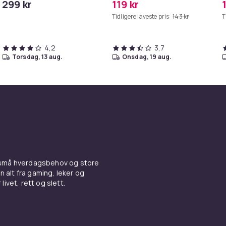
299 kr
119 kr
Tidligere laveste pris:
143 kr
T
4,2
3,7
torsdag, 13 aug.
onsdag, 19 aug.
 små hverdagsbehov og store
n alt fra gaming, leker og
livet, rett og slett.