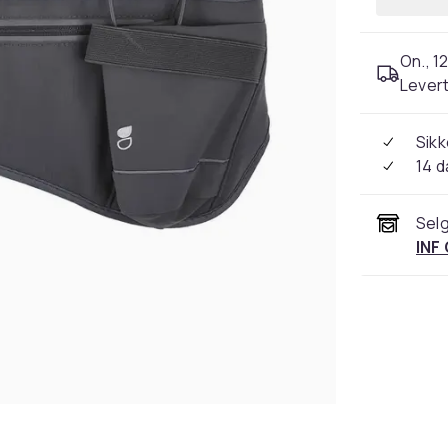
On., 12
Levert
Sikk
14 d
Selg
INF