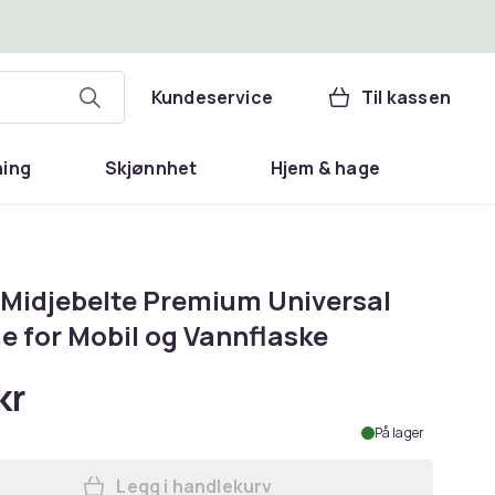
Kundeservice
Til kassen
ning
Skjønnhet
Hjem & hage
 Midjebelte Premium Universal
 for Mobil og Vannflaske
kr
På lager
Legg i handlekurv