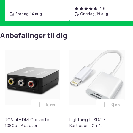
4,6
fredag, 14 aug.
onsdag, 19 aug.
Anbefalinger til dig
Kjøp
Kjøp
Legg RCA til HDMI Converter 1080p - Ada
Legg Light
RCA til HDMI Converter
Lightning til SD/TF
1080p - Adapter
Kortleser - 2-i-1
Minnekortadapter til