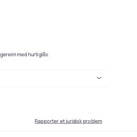
agereim med hurtiglås.
144
160
3d5fe409-b4d2-55ca-ae40-97e4bb11f4be
Rapporter et juridisk problem