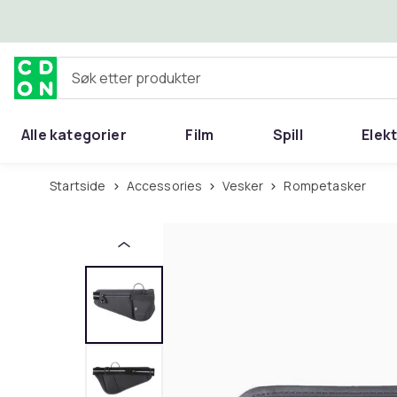
Hopp til hovedinnhold
Søk etter produkter
Alle kategorier
Film
Spill
Elek
Startside
Accessories
Vesker
Rompetasker