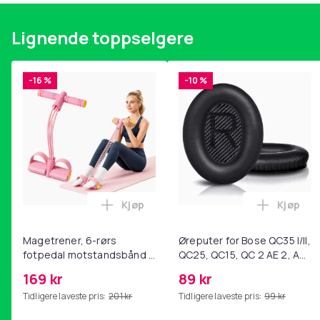
Lignende toppselgere
-16 %
-10 %
Kjøp
Kjøp
Legg Magetrener, 6-rørs fotpedal mot
Legg Øre
Magetrener, 6-rørs
Øreputer for Bose QC35 I/II,
fotpedal motstandsbånd -
QC25, QC15, QC 2 AE 2, AE
mage- og kjernetrening,
2i, AE 2w, SoundTrue,
169 kr
89 kr
yoga og
SoundLink Black
Tidligere laveste pris:
201 kr
Tidligere laveste pris:
99 kr
hjemmegymnastikk Pink