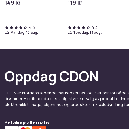
149 kr
119 kr
iPhone/iPad
4,3
4,3
mandag, 17 aug.
torsdag, 13 aug.
Oppdag CDON
CDON er Nordens ledende markedsplass, og vi er her for både
drømmer. Her finner du et stadig større utvalg av produkter inne
elektronikk til hage, skjønnhet og produkter til kjæledyr. Ting for 
Betalingsalternativ