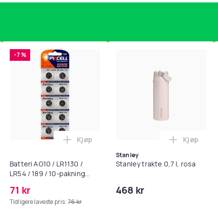
-7 %
Kjøp
Kjøp
standsbånd - mage- og kjernetrening, yoga og hjemmegymnast
puter for Bose QC35 I/II, QC25, QC15, QC 2 AE 2, AE 2i, AE 2w,
Legg Batteri AG10 / LR1130 / LR54 / 189 
Legg Stanl
Stanley
Batteri AG10 / LR1130 /
Stanley trakte 0,7 l, rosa
LR54 / 189 / 10-pakning
PKcell
71 kr
468 kr
Tidligere laveste pris:
76 kr