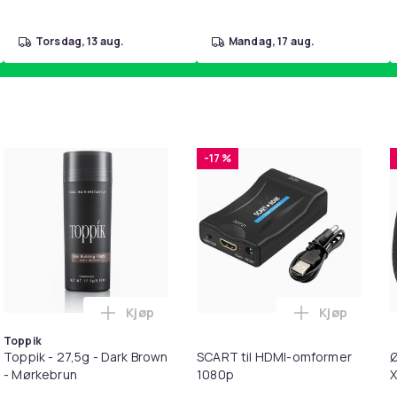
torsdag, 13 aug.
mandag, 17 aug.
-17 %
Kjøp
Kjøp
pter i handlekurven
ning til SD/TF Kortleser - 2-i-1 Minnekortadapter til iPhone/iP
Legg Toppik - 27,5g - Dark Brown - Mørkeb
Legg SCART 
Toppik
Toppik - 27,5g - Dark Brown
SCART til HDMI-omformer
Ø
- Mørkebrun
1080p
X