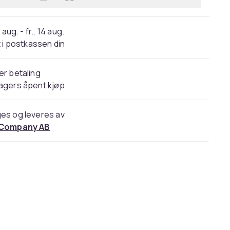
Legg Sport Midjebelte Premium Univ
 aug. - fr., 14 aug.
 i postkassen din
er betaling
agers åpent kjøp
es og leveres av
 Company AB