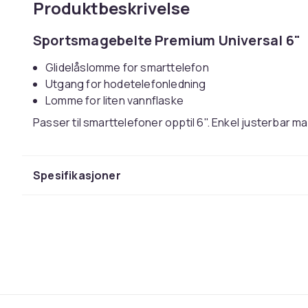
Produktbeskrivelse
Sportsmagebelte Premium Universal 6"
Glidelåslomme for smarttelefon
Utgang for hodetelefonledning
Lomme for liten vannflaske
Passer til smarttelefoner opptil 6". Enkel justerbar m
Vekt
Vekt, gram
Spesifikasjoner
Artikkel nr.
Produktsikkerhetsinformasjon