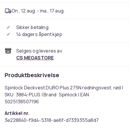
On., 12 aug. - ma., 17 aug.
Sikker betaling
14 dagers åpent kjøp
Selges og leveres av
CS MEGASTORE
Produktbeskrivelse
Spinlock Deckvest DURO Plus 275N redningsvest, rød |
SKU: 3884-PLUS | Brand: Spinlock | EAN:
5025138507196
Artikkel nr.
3e228840-f9d4-5318-ae6f-d7339355a8d7