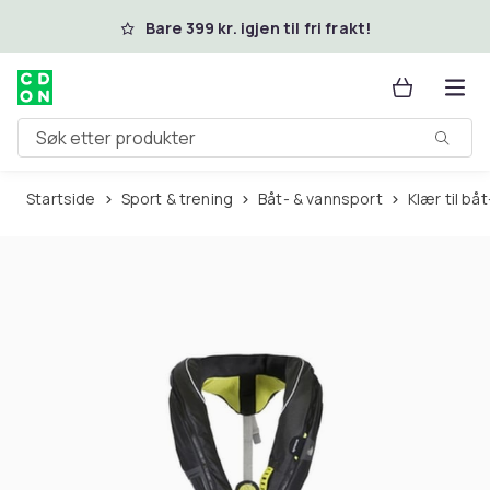
Hopp til hovedinnhold
Bare 399 kr. igjen til fri frakt!
Søk etter produkter
Startside
Sport & trening
Båt- & vannsport
Klær til b