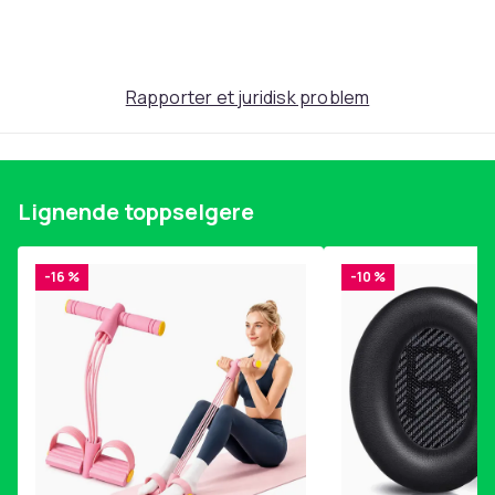
Produktsikkerhetsinformasjon
Rapporter et juridisk problem
Lignende toppselgere
-16 %
-10 %