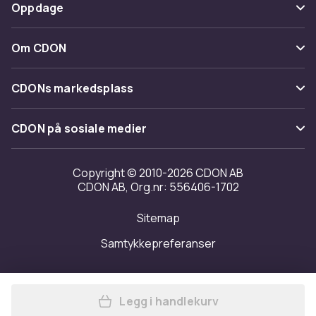
Betaling
Oppdage
Angre & returner her
Levering
Kategorier
Kontakt oss
Om CDON
Vilkår & policy
Varemerker
Om oss
Tilbakekallinger
CDONs markedsplass
Guider
Kundeanmeldelser
Merchant Help Center
CDON på sosiale medier
Jobbe på CDON
Investor relations
Copyright © 2010-2026 CDON AB
CDON AB, Org.nr: 556406-1702
Tilgjengelighet
Sitemap
Samtykkepreferanser
Legg i handlekurv
Legg Spinlock Deckvest DUR