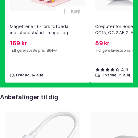
Kjøp
Legg Magetrener, 6-rørs fotp
Magetrener, 6-rørs fotpedal
Øreputer for Bose QC
motstandsbånd - mage- og
QC15, QC 2 AE 2, AE 
kjernetrening, yoga og
SoundTrue, SoundLin
169 kr
89 kr
hjemmegymnastikk Pink
Tidligere laveste pris:
201 kr
Tidligere laveste pris:
99 
4,6
fredag, 14 aug.
onsdag, 19 aug.
Anbefalinger til dig