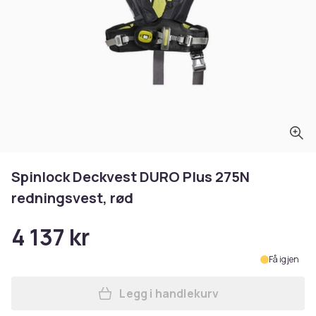
Spinlock Deckvest DURO Plus 275N
redningsvest, rød
4 137 kr
Få igjen
Legg i handlekurv
Legg Spinlock Deckvest DUR