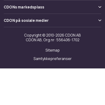
Varemerker
Om oss
Tilbakekallinger
CDONs markedsplass
Guider
Kundeanmeldelser
Merchant Help Center
CDON på sosiale medier
Jobbe på CDON
Investor relations
Copyright © 2010-2026 CDON AB
CDON AB, Org.nr: 556406-1702
Tilgjengelighet
Sitemap
Samtykkepreferanser