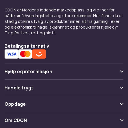
CDON er Nordens ledende markedsplass, og vi er her for
både små hverdagsbehov og store drømmer. Her finner du et
stadig større utvalg av produkter innen alt fra gaming, leker
og elektronikk til hage, skjønnhet og produkter til kjæledyr.
Ting for livet, rett og slett.
Betalingsalternativ
Hjelp og informasjon
Vanlige spørsmål
Handle trygt
Spor pakke
Betaling
Oppdage
Angre & returner her
Levering
Kategorier
Kontakt oss
Om CDON
Vilkår & policy