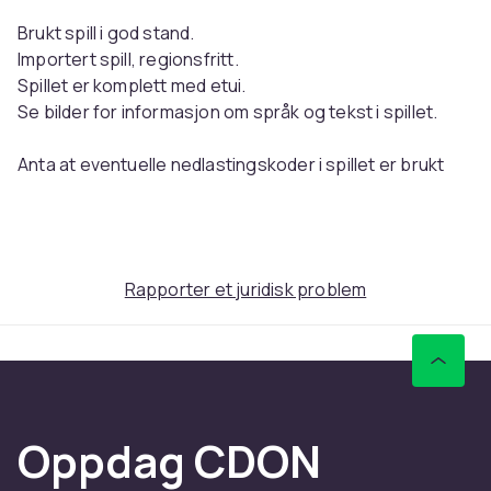
Brukt spill i god stand.
Importert spill, regionsfritt.
Spillet er komplett med etui.
Se bilder for informasjon om språk og tekst i spillet.
Anta at eventuelle nedlastingskoder i spillet er brukt
opp og ikke lenger kan brukes.
Tilstand
B: God stand
Rapporter et juridisk problem
Vekt, gram
100
Artikkel nr.
1543a257-0c38-59ff-b951-c98cb43579eb
Produktsikkerhetsinformasjon
Oppdag CDON