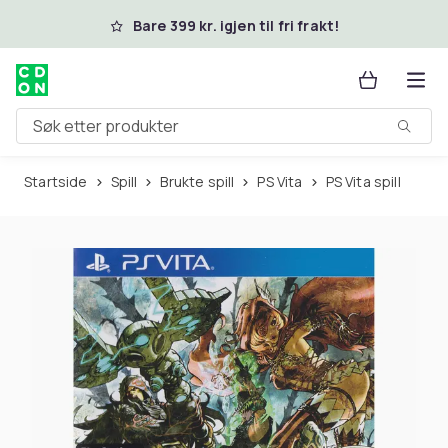
Hopp til hovedinnhold
Bare 399 kr. igjen til fri frakt!
Søk etter produkter
Startside
Spill
Brukte spill
PS Vita
PS Vita spill