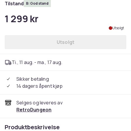
Tilstand
B: God stand
1 299 kr
Utsolgt
Utsolgt
Ti., 11 aug. - ma., 17 aug.
Sikker betaling
14 dagers åpent kjøp
Selges og leveres av
RetroDungeon
Produktbeskrivelse