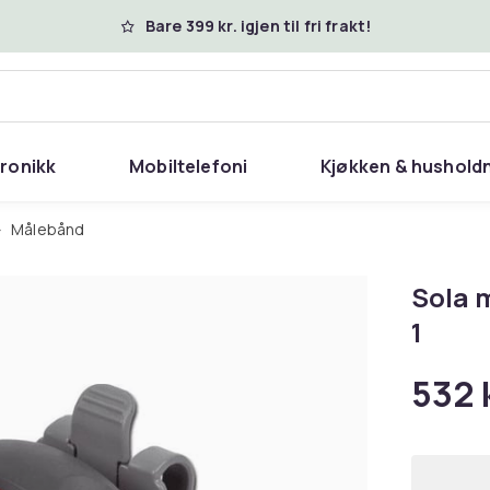
Bare 399 kr. igjen til fri frakt!
tronikk
Mobiltelefoni
Kjøkken & hushold
Målebånd
Sola 
1
532 