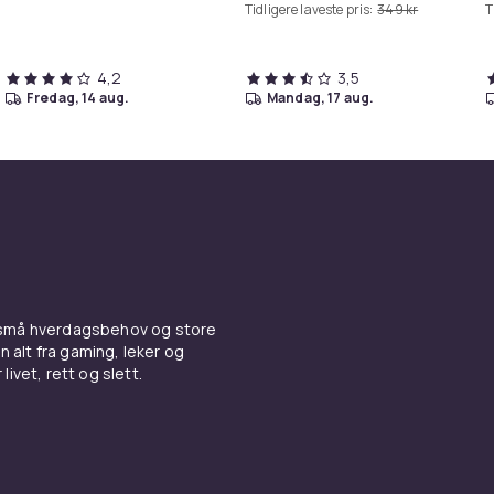
Tidligere laveste pris:
349 kr
T
4,2
3,5
fredag, 14 aug.
mandag, 17 aug.
 små hverdagsbehov og store
n alt fra gaming, leker og
livet, rett og slett.