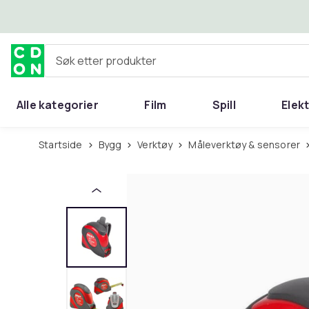
Hopp til hovedinnhold
Søk etter produkter
Alle kategorier
Film
Spill
Elek
Startside
Bygg
Verktøy
Måleverktøy & sensorer