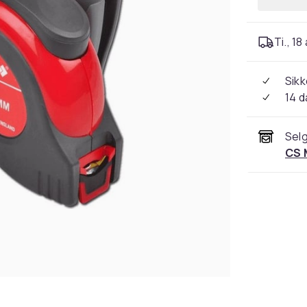
Ti., 18
Sikk
14 d
Selg
CS