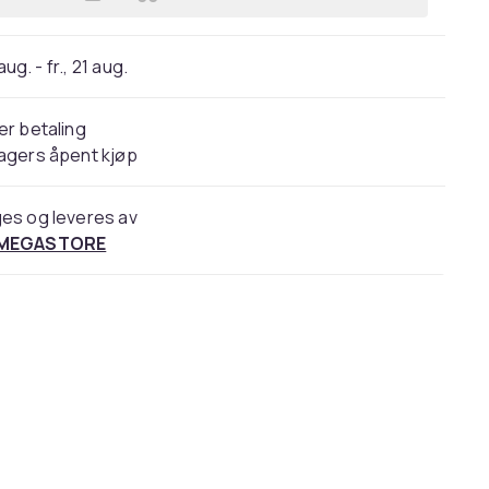
Legg Sola målebånd BIGT 5 m / 19 mm
 aug. - fr., 21 aug.
er betaling
agers åpent kjøp
es og leveres av
 MEGASTORE