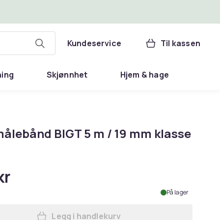
Kundeservice
Til kassen
ning
Skjønnhet
Hjem & hage
målebånd BIGT 5 m / 19 mm klasse
kr
På lager
Legg i handlekurv