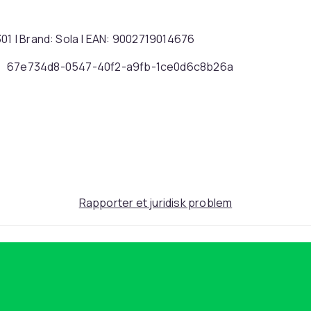
301 | Brand: Sola | EAN: 9002719014676
67e734d8-0547-40f2-a9fb-1ce0d6c8b26a
Rapporter et juridisk problem