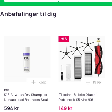
Anbefalinger til dig
-6 %
Kjøp
Kjøp
Legg K18 Airwash Dry Shampoo Nonaerosol
Legg Tilb
K18
K18 Airwash Dry Shampoo
Tilbehør 8 deler Xiaomi
Nonaerosol Balances Scalp
Roborock S5 Max/S6
& Controls Excess Oil
Pure/S6
594 kr
149 kr
MAXV/S50/S51/S55/S5/S60/S65