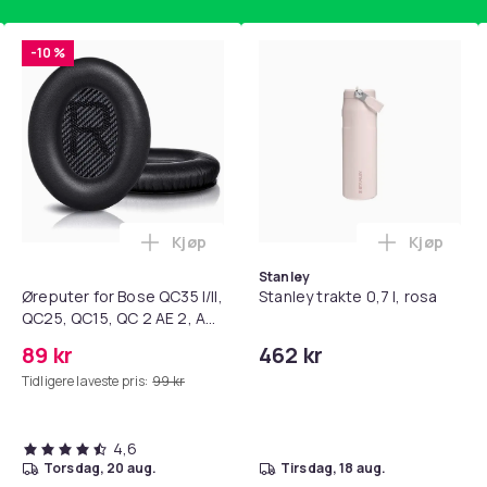
-10 %
Kjøp
Kjøp
standsbånd - mage- og kjernetrening, yoga og hjemmegymnast
teri AG10 / LR1130 / LR54 / 189 / 10-pakning PKcell i handlekur
Legg Øreputer for Bose QC35 I/II, QC25, 
Legg Stanl
Stanley
Øreputer for Bose QC35 I/II,
Stanley trakte 0,7 l, rosa
QC25, QC15, QC 2 AE 2, AE
2i, AE 2w, SoundTrue,
89 kr
462 kr
SoundLink Black
Tidligere laveste pris:
99 kr
4,6
torsdag, 20 aug.
tirsdag, 18 aug.