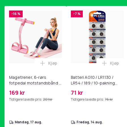
-16 %
-7 %
Kjøp
Kjøp
Legg Magetrener, 6-rørs fotpedal mot
Legg Bat
Magetrener, 6-rørs
Batteri AG10 / LR1130 /
fotpedal motstandsbånd -
LR54 / 189 / 10-pakning
mage- og kjernetrening,
PKcell
169 kr
71 kr
yoga og
Tidligere laveste pris:
201 kr
Tidligere laveste pris:
76 kr
hjemmegymnastikk Pink
mandag, 17 aug.
fredag, 14 aug.